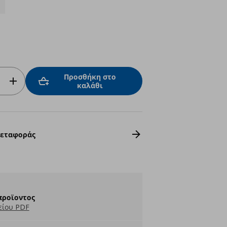
Προσθήκη στο
καλάθι
Μεταφοράς
προϊοντος
είου PDF