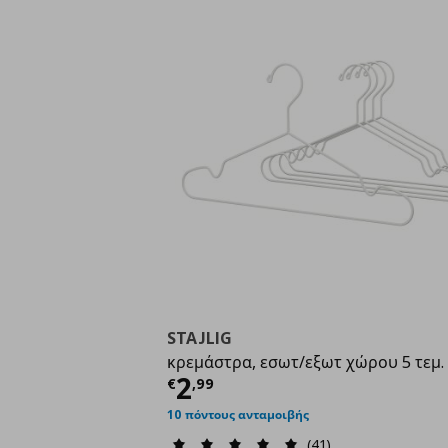
STAJLIG
κρεμάστρα, εσωτ/εξωτ χώρου 5 τεμ.
Τρέχουσα τιμή
€ 2,9
2
€
,
99
10 πόντους ανταμοιβής
(41)