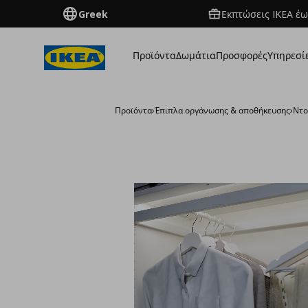
Greek
Εκπτώσεις IKEA έω
Προϊόντα
Δωμάτια
Προσφορές
Υπηρεσί
Προϊόντα
›
Έπιπλα οργάνωσης & αποθήκευσης
›
Ντο