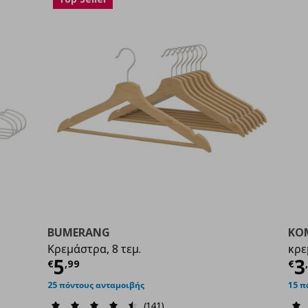
BUMERANG
KO
Κρεμάστρα, 8 τεμ.
κρε
9
Τρέχουσα τιμή
€ 5,99
Τ
5
3
€
,
99
€
25 πόντους ανταμοιβής
15 π
(141)