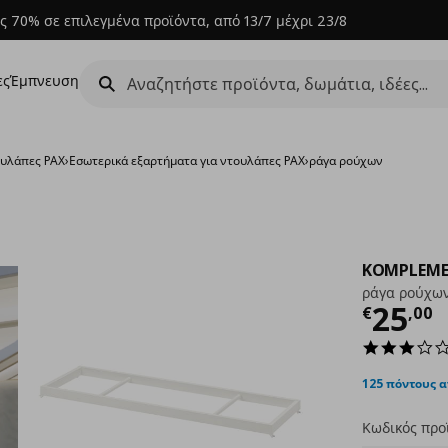
ς 70% σε επιλεγμένα προϊόντα, από 13/7 μέχρι 23/8
ες
Έμπνευση
υλάπες PAX
›
Εσωτερικά εξαρτήματα για ντουλάπες PAX
›
ράγα ρούχων
KOMPLEM
ράγα ρούχω
Τρέχ
25
€
,
00
125 πόντους 
Κωδικός προ