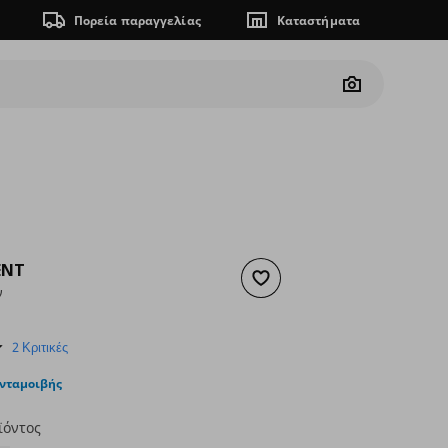
Πορεία παραγγελίας
Καταστήματα
Camera
ENT
Προσθήκη στα αγαπημένα
ν
ουσα τιμή
€ 25,00
3.0
2 Κριτικές
star
rating
ανταμοιβής
ϊόντος