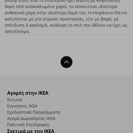
μασίφ ξύλο, ενώ το εσωτερικό έχει γέμιση με κυψελοειδή
δομή από ανακυκλωμένο χαρτί, το οποίο είναι ιδιαίτερα
ανθεκτικό χάρη στην ιδιαίτερη δομή του. Η επιφάνεια έπειτα
καλύπτεται με μία στρώση προστασίας, είτε με βαφή, με
επένδυση ή καπλαμά, ανάλογα το στιλ που θέλετε να έχει ως
αποτέλεσμα.
Back To Top
Αγορές στην IKEA
Έντυπα
Εγγυήσεις IKEA
Σχεδιαστικά Προγράμματα
Αγορά Δωρoκάρτας IKEA
Πολιτική Επιστροφής
Σχετικά με την IKEA