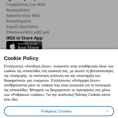
Γνωρίζοντας την IKEA
Βιωσιμότητα
Εργασία στην IKEA
Καταστήματα
Συχνές Ερωτήσεις
Επικοινωνήστε μαζί μας
IKEA in Store App:
Cookie Policy
Follow us:
Επιλέγοντας «Αποδοχή όλων», συναινείτε στην αποθήκευση όλων των
cookies της ιστοσελίδας στη συσκευή σας, με σκοπό τη βελτιστοποίηση
Facebook
Instagram
TikTok
Youtube
Pinterest
Twitter
της πλοήγησης, τη στατιστική ανάλυση και την υποστήριξη των
διαφημιστικών μας ενεργειών. Επιλέγοντας «Απόρριψη όλων»,
αποθηκεύονται μόνο τα cookies που είναι αναγκαία για τη λειτουργία
της ιστοσελίδας. Μπορείτε να διαχειριστείτε τις προτιμήσεις σας μέσω
των «Ρυθμίσεων cookies». Για την αναλυτική Πολιτική Cookies κάντε
κλικ εδώ.
Πολιτική Cookies
Δήλωση ψηφιακής προσβασιμότητας
Ρυθμίσεις Cookies
Ρυθμίσεις cookies
Όροι Χρήσης
Γενική Πολιτική Προσωπικών Δεδομένων