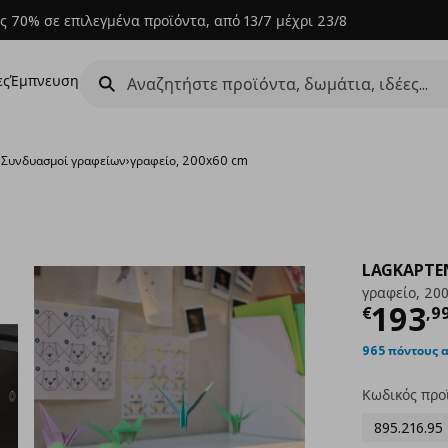
ς 70% σε επιλεγμένα προϊόντα, από 13/7 μέχρι 23/8
ες
Έμπνευση
›
Συνδυασμοί γραφείων
›
γραφείο, 200x60 cm
LAGKAPTE
γραφείο, 20
Τρέχ
193
€
,
9
965 πόντους 
Κωδικός προ
895.216.95