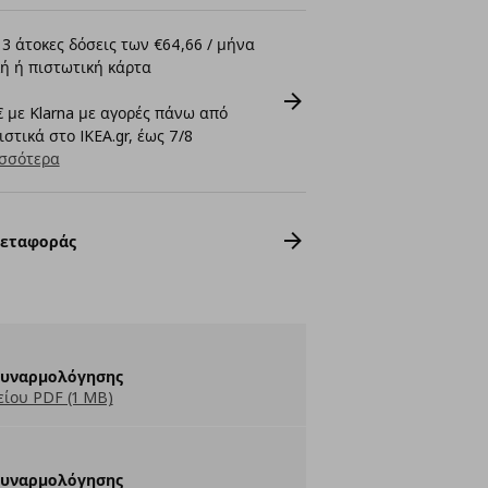
3 άτοκες δόσεις των €64,66 / μήνα
ή ή πιστωτική κάρτα
 με Klarna με αγορές πάνω από
στικά στο IKEA.gr, έως 7/8
σσότερα
Μεταφοράς
Συναρμολόγησης
ίου PDF (1 MB)
Συναρμολόγησης