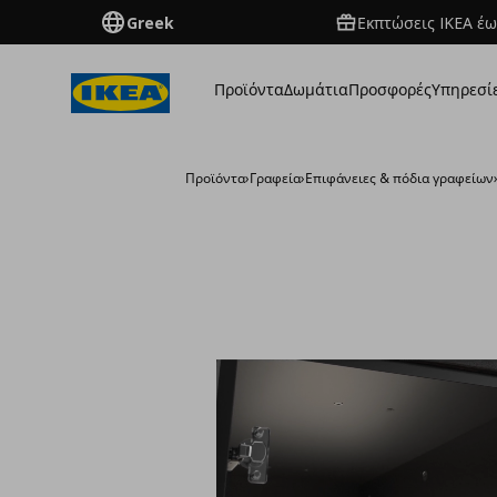
Greek
Εκπτώσεις IKEA έω
Προϊόντα
Δωμάτια
Προσφορές
Υπηρεσί
Προϊόντα
›
Γραφεία
›
Επιφάνειες & πόδια γραφείων