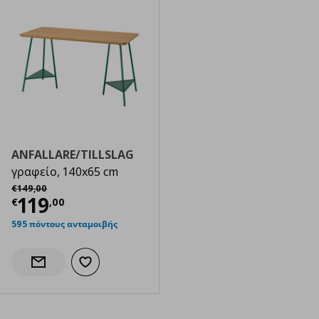
ANFALLARE/TILLSLAG
γραφείο, 140x65 cm
Αρχική τιμή
€ 149,00
€
149
,
00
Τρέχουσα τιμή
€ 119,00
119
€
,
00
595 πόντους ανταμοιβής
Προσθήκη στα αγαπημένα
Ενημέρωση διαθεσιμότητας