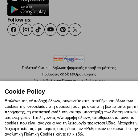
Follow us:
Facebook
Instagram
TikTok
Youtube
Pinterest
Twitter
Πολιτική Cookies
Δήλωση ψηφιακής προσβασιμότητας
Ρυθμίσεις cookies
Όροι Χρήσης
Γενική Πολιτική Προσωπικών Δεδομένων
Πολιτική Προσωπικών Δεδομένων για ΙΚΕΑ.gr
Cookie Policy
Κώδικας Καταναλωτικής Δεοντολογίας
Επιλέγοντας «Αποδοχή όλων», συναινείτε στην αποθήκευση όλων των
cookies της ιστοσελίδας στη συσκευή σας, με σκοπό τη βελτιστοποίηση τη
© Inter-IKEA Systems B.V. 1999 - 2025
πλοήγησης, τη στατιστική ανάλυση και την υποστήριξη των διαφημιστικών
μας ενεργειών. Επιλέγοντας «Απόρριψη όλων», αποθηκεύονται μόνο τα
cookies που είναι αναγκαία για τη λειτουργία της ιστοσελίδας. Μπορείτε 
διαχειριστείτε τις προτιμήσεις σας μέσω των «Ρυθμίσεων cookies». Για την
αναλυτική Πολιτική Cookies κάντε κλικ εδώ.