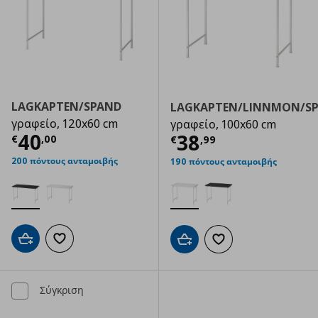
LAGKAPTEN/SPAND
LAGKAPTEN/LINNMON/S
γραφείο, 120x60 cm
γραφείο, 100x60 cm
Τρέχουσα τιμή
€ 40,00
40
Τρέχουσα τιμ
38
€
,
00
€
,
99
200 πόντους ανταμοιβής
190 πόντους ανταμοιβής
Προσθήκη στο καλάθι
Προσθήκη στα αγαπημένα
Προσθήκη στο καλάθι
Προσθήκη στα αγαπημ
Σύγκριση