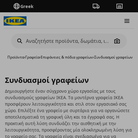
Greek
Πορεία παραγγελίας
Καταστή
Burge
Camera
Προϊόντα
›
Γραφεία
›
Επιφάνειες & πόδια γραφείων
›
Συνδυασμοί γραφείων
Συνδυασμοί γραφείων
Δημιουργήστε έναν σύγχρονο χώρο εργασίας με τους
συνδυασμούς γραφείων ΙΚΕΑ. Τα μοντέρνα γραφεία ΙΚΕΑ
προσφέρουν λειτουργικότητα και στιλ στον εργασιακό σας
χώρο. Επιλέξτε ένα γραφείο με συρτάρια για να οργανώσετε
αποτελεσματικά τη γραφική ύλη και τα έγγραφά σας. Η
πρακτική αυτή λύση συνδυάζει την αισθητική με την
λειτουργικότητα, προσφέροντας μία ολοκληρωμένη λύση για
το γραφείο σας. Τα
γραφεία
είναι σχεδιασμένα για να