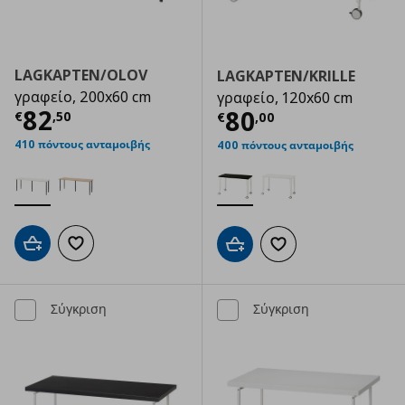
LAGKAPTEN/OLOV
LAGKAPTEN/KRILLE
γραφείο, 200x60 cm
γραφείο, 120x60 cm
Τρέχουσα τιμή
€ 82,50
82
Τρέχουσα τιμ
80
€
,
50
€
,
00
410 πόντους ανταμοιβής
400 πόντους ανταμοιβής
Προσθήκη στο καλάθι
Προσθήκη στα αγαπημένα
Προσθήκη στο καλάθι
Προσθήκη στα αγαπημ
Σύγκριση
Σύγκριση