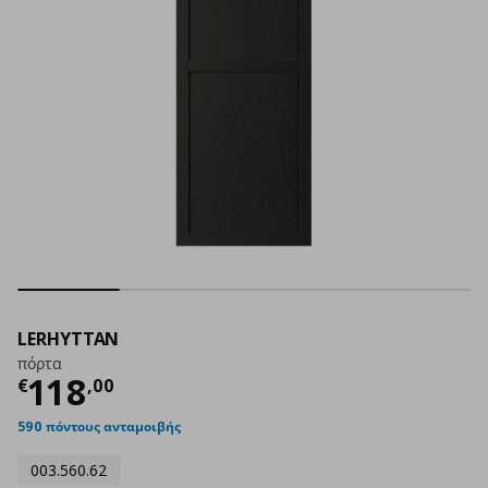
LERHYTTAN
πόρτα
Τρέχουσα τιμή
€ 118,00
118
€
,
00
590 πόντους ανταμοιβής
003.560.62