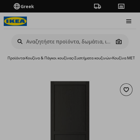
Greek
Πορεία παραγγελίας
Καταστή
Burge
Camera
Προϊόντα
›
Κουζίνα & Πάγκοι κουζίνας
›
Συστήματα κουζινών
›
Κουζίνα METO
Προσθή