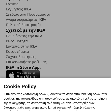
Έντυπα
Εγγυήσεις IKEA
Σχεδιαστικά Προγράμματα
Αγορά Δωρoκάρτας IKEA
Πολιτική Επιστροφής
Σχετικά με την IKEA
Γνωρίζοντας την IKEA
Βιωσιμότητα
Εργασία στην IKEA
Καταστήματα
Συχνές Ερωτήσεις
Επικοινωνήστε μαζί μας
IKEA in Store App:
Cookie Policy
Follow us:
Επιλέγοντας «Αποδοχή όλων», συναινείτε στην αποθήκευση όλων των
cookies της ιστοσελίδας στη συσκευή σας, με σκοπό τη βελτιστοποίηση
Facebook
Instagram
TikTok
Youtube
Pinterest
Twitter
της πλοήγησης, τη στατιστική ανάλυση και την υποστήριξη των
διαφημιστικών μας ενεργειών. Επιλέγοντας «Απόρριψη όλων»,