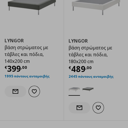
LYNGOR
LYNGOR
βάση στρώματος με
βάση στρώματος με
τάβλες και πόδια,
τάβλες και πόδια,
140x200 cm
180x200 cm
Τρέχουσα τιμή
€ 399,00
399
Τρέχουσα τιμ
489
€
,
00
€
,
00
1995 πόντους ανταμοιβής
2445 πόντους ανταμοιβής
Προσθήκη στα αγαπημένα
Ενημέρωση διαθεσιμότητας
Προσθήκη στα α
Ενημέρωση διαθεσιμότητας