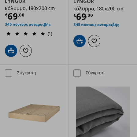
LYNGOR
LYNGOR
κάλυμμα, 180x200 cm
κάλυμμα, 180x200 cm
Τρέχουσα τιμή
€ 69,00
69
Τρέχουσα τιμ
69
€
,
00
€
,
00
345 πόντους ανταμοιβής
345 πόντους ανταμοιβής
(1)
Προσθήκη στο καλάθι
Προσθήκη στα αγαπημ
Προσθήκη στο καλάθι
Προσθήκη στα αγαπημένα
Σύγκριση
Σύγκριση