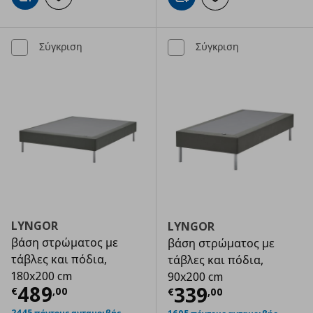
Προσθήκη στο καλάθι
Προσθήκη στα αγαπημ
Σύγκριση
Σύγκριση
LYNGOR
LYNGOR
βάση στρώματος με
βάση στρώματος με
τάβλες και πόδια,
τάβλες και πόδια,
180x200 cm
90x200 cm
Τρέχουσα τιμή
€ 489,00
489
Τρέχουσα τιμ
339
€
,
00
€
,
00
2445 πόντους ανταμοιβής