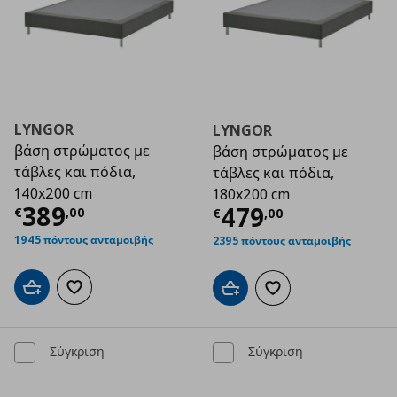
LYNGOR
LYNGOR
βάση στρώματος με
βάση στρώματος με
τάβλες και πόδια,
τάβλες και πόδια,
140x200 cm
180x200 cm
Τρέχουσα τιμή
€ 389,00
389
Τρέχουσα τιμ
479
€
,
00
€
,
00
1945 πόντους ανταμοιβής
2395 πόντους ανταμοιβής
Προσθήκη στο καλάθι
Προσθήκη στα αγαπημένα
Προσθήκη στο καλάθι
Προσθήκη στα αγαπημ
Σύγκριση
Σύγκριση