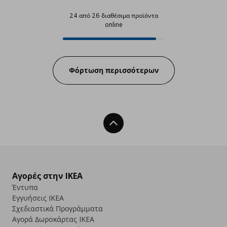
24 από 26 διαθέσιμα προϊόντα
online
24 από 26 διαθέσιμα προϊόντα on
Progress:
Φόρτωση περισσότερων
Back To Top
Αγορές στην IKEA
Έντυπα
Εγγυήσεις IKEA
Σχεδιαστικά Προγράμματα
Αγορά Δωρoκάρτας IKEA