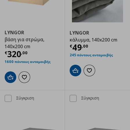
LYNGOR
LYNGOR
βάση για στρώμα,
κάλυμμα, 140x200 cm
Τρέχουσα τιμ
49
€
,
00
140x200 cm
Τρέχουσα τιμή
€ 320,00
320
€
,
00
245 πόντους ανταμοιβής
1600 πόντους ανταμοιβής
Προσθήκη στο καλάθι
Προσθήκη στα αγαπημ
Προσθήκη στο καλάθι
Προσθήκη στα αγαπημένα
Σύγκριση
Σύγκριση