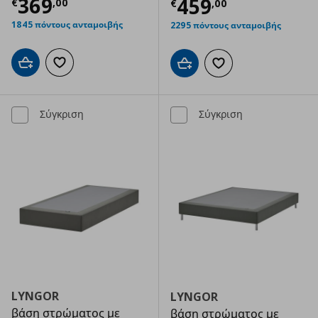
Τρέχουσα τιμή
€ 369,00
369
Τρέχουσα τιμ
459
€
,
00
€
,
00
1845 πόντους ανταμοιβής
2295 πόντους ανταμοιβής
Προσθήκη στο καλάθι
Προσθήκη στα αγαπημένα
Προσθήκη στο καλάθι
Προσθήκη στα αγαπημ
Σύγκριση
Σύγκριση
LYNGOR
LYNGOR
βάση στρώματος με
βάση στρώματος με