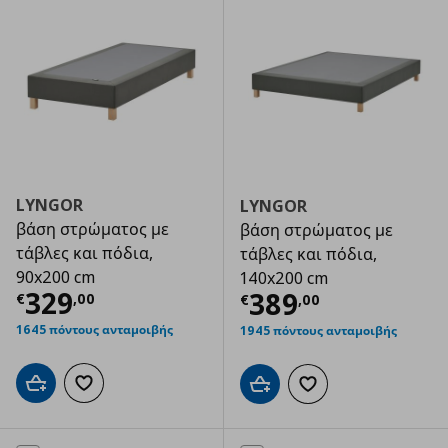
LYNGOR
LYNGOR
βάση στρώματος με
βάση στρώματος με
τάβλες και πόδια,
τάβλες και πόδια,
90x200 cm
140x200 cm
Τρέχουσα τιμή
€ 329,00
329
Τρέχουσα τιμ
389
€
,
00
€
,
00
1645 πόντους ανταμοιβής
1945 πόντους ανταμοιβής
Προσθήκη στο καλάθι
Προσθήκη στα αγαπημένα
Προσθήκη στο καλάθι
Προσθήκη στα αγαπημ