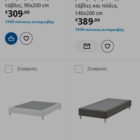
τάβλες, 90x200 cm
τάβλες και πόδια,
Τρέχουσα τιμή
€ 309,00
309
€
,
00
140x200 cm
Τρέχουσα τιμ
389
€
,
00
1545 πόντους ανταμοιβής
1945 πόντους ανταμοιβής
Προσθήκη στο καλάθι
Προσθήκη στα αγαπημένα
Προσθήκη στα α
Ενημέρωση διαθεσιμότητας
Σύγκριση
Σύγκριση