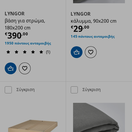
LYNGOR
LYNGOR
βάση για στρώμα,
κάλυμμα, 90x200 cm
Τρέχουσα τιμ
29
€
,
00
180x200 cm
Τρέχουσα τιμή
€ 390,00
390
€
,
00
145 πόντους ανταμοιβής
1950 πόντους ανταμοιβής
(1)
Προσθήκη στο καλάθι
Προσθήκη στα αγαπημ
Προσθήκη στο καλάθι
Προσθήκη στα αγαπημένα
Σύγκριση
Σύγκριση