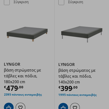
Σύγκριση
Σύγκριση
LYNGOR
LYNGOR
βάση στρώματος με
βάση στρώματος με
τάβλες και πόδια,
τάβλες και πόδια,
180x200 cm
140x200 cm
Τρέχουσα τιμή
€ 479,00
479
Τρέχουσα τιμ
399
€
,
00
€
,
00
2395 πόντους ανταμοιβής
1995 πόντους ανταμοιβής
Προσθήκη στο καλάθι
Προσθήκη στα αγαπημένα