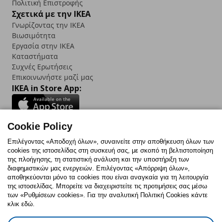
Πολιτική Επιστροφής
Σχετικά με την IKEA
Γνωρίζοντας την IKEA
Βιωσιμότητα
Εργασία στην IKEA
Καταστήματα
Συχνές Ερωτήσεις
Επικοινωνήστε μαζί μας
IKEA in Store App:
Cookie Policy
Follow us:
Επιλέγοντας «Αποδοχή όλων», συναινείτε στην αποθήκευση όλων των
cookies της ιστοσελίδας στη συσκευή σας, με σκοπό τη βελτιστοποίηση
Facebook
Instagram
TikTok
Youtube
Pinterest
Twitter
της πλοήγησης, τη στατιστική ανάλυση και την υποστήριξη των
διαφημιστικών μας ενεργειών. Επιλέγοντας «Απόρριψη όλων»,
αποθηκεύονται μόνο τα cookies που είναι αναγκαία για τη λειτουργία
της ιστοσελίδας. Μπορείτε να διαχειριστείτε τις προτιμήσεις σας μέσω
των «Ρυθμίσεων cookies». Για την αναλυτική Πολιτική Cookies κάντε
κλικ εδώ.
Πολιτική Cookies
Δήλωση ψηφιακής προσβασιμότητας