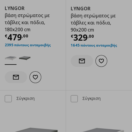
LYNGOR
LYNGOR
βάση στρώματος με
βάση στρώματος με
τάβλες και πόδια,
τάβλες και πόδια,
180x200 cm
90x200 cm
Τρέχουσα τιμή
€ 479,00
479
Τρέχουσα τιμ
329
€
,
00
€
,
00
2395 πόντους ανταμοιβής
1645 πόντους ανταμοιβής
Προσθήκη στα α
Ενημέρωση διαθεσιμότητας
Προσθήκη στα αγαπημένα
Ενημέρωση διαθεσιμότητας
Σύγκριση
Σύγκριση