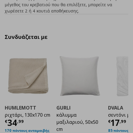
μέγεθος του κρεβατιού που θα επιλέξετε, μπορείτε να
χωρέσετε 2 ή 4 κουτιά αποθήκευσης.
Συνδυάζεται με
HUMLEMOTT
GURLI
DVALA
ριχτάρι, 130x170 cm
κάλυμμα
σεντόνι με
Τρέχουσα τιμή
€ 34,99
Τρέχο
34
17
€
,
99
€
,
99
μαξιλαριού, 50x50
cm
170 πόντους ανταμοιβής
85 πόντους α