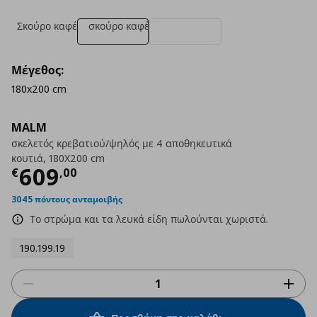
Σκούρο καφέ
σκούρο καφέ
Μέγεθος:
180x200 cm
MALM
σκελετός κρεβατιού/ψηλός με 4 αποθηκευτικά
κουτιά, 180X200 cm
Τρέχουσα τιμή
€ 609,00
609
€
,
00
3045 πόντους ανταμοιβής
Το στρώμα και τα λευκά είδη πωλούνται χωριστά.
190.199.19