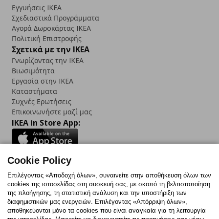
Εγγυήσεις IKEA
Σχεδιαστικά Προγράμματα
Αγορά Δωρoκάρτας IKEA
Πολιτική Επιστροφής
Σχετικά με την IKEA
Γνωρίζοντας την IKEA
Βιωσιμότητα
Εργασία στην IKEA
Καταστήματα
Συχνές Ερωτήσεις
Επικοινωνήστε μαζί μας
IKEA in Store App:
Cookie Policy
Follow us:
Επιλέγοντας «Αποδοχή όλων», συναινείτε στην αποθήκευση όλων των
cookies της ιστοσελίδας στη συσκευή σας, με σκοπό τη βελτιστοποίηση
Facebook
Instagram
TikTok
Youtube
Pinterest
Twitter
της πλοήγησης, τη στατιστική ανάλυση και την υποστήριξη των
διαφημιστικών μας ενεργειών. Επιλέγοντας «Απόρριψη όλων»,
αποθηκεύονται μόνο τα cookies που είναι αναγκαία για τη λειτουργία