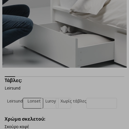
Τάβλες:
Leirsund
Leirsund
Lonset
Luroy
Χωρίς τάβλες
Χρώμα σκελετού:
Σκούρο καφέ