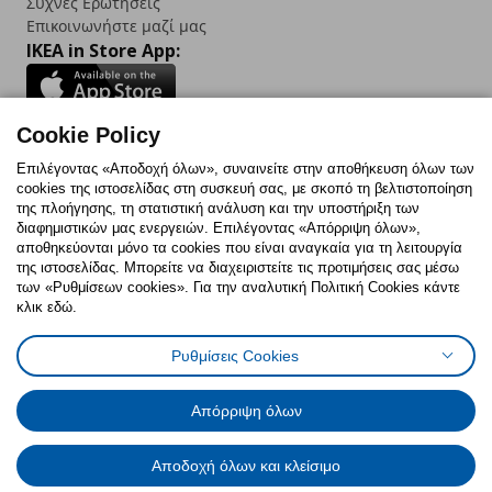
Συχνές Ερωτήσεις
Επικοινωνήστε μαζί μας
IKEA in Store App:
Cookie Policy
Follow us:
Επιλέγοντας «Αποδοχή όλων», συναινείτε στην αποθήκευση όλων των
cookies της ιστοσελίδας στη συσκευή σας, με σκοπό τη βελτιστοποίηση
Facebook
Instagram
TikTok
Youtube
Pinterest
Twitter
της πλοήγησης, τη στατιστική ανάλυση και την υποστήριξη των
διαφημιστικών μας ενεργειών. Επιλέγοντας «Απόρριψη όλων»,
αποθηκεύονται μόνο τα cookies που είναι αναγκαία για τη λειτουργία
της ιστοσελίδας. Μπορείτε να διαχειριστείτε τις προτιμήσεις σας μέσω
των «Ρυθμίσεων cookies». Για την αναλυτική Πολιτική Cookies κάντε
κλικ εδώ.
Πολιτική Cookies
Δήλωση ψηφιακής προσβασιμότητας
Ρυθμίσεις Cookies
Ρυθμίσεις cookies
Όροι Χρήσης
Γενική Πολιτική Προσωπικών Δεδομένων
Πολιτική Προσωπικών Δεδομένων για ΙΚΕΑ.gr
Απόρριψη όλων
Κώδικας Καταναλωτικής Δεοντολογίας
Αποδοχή όλων και κλείσιμο