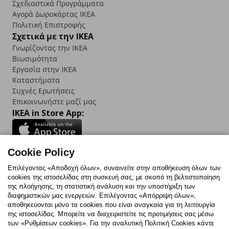
Σχεδιαστικά Προγράμματα
Αγορά Δωρoκάρτας IKEA
Πολιτική Επιστροφής
Σχετικά με την IKEA
Γνωρίζοντας την IKEA
Βιωσιμότητα
Εργασία στην IKEA
Καταστήματα
Συχνές Ερωτήσεις
Επικοινωνήστε μαζί μας
IKEA in Store App:
Cookie Policy
Follow us:
Επιλέγοντας «Αποδοχή όλων», συναινείτε στην αποθήκευση όλων των
cookies της ιστοσελίδας στη συσκευή σας, με σκοπό τη βελτιστοποίηση
Facebook
Instagram
TikTok
Youtube
Pinterest
Twitter
της πλοήγησης, τη στατιστική ανάλυση και την υποστήριξη των
διαφημιστικών μας ενεργειών. Επιλέγοντας «Απόρριψη όλων»,
αποθηκεύονται μόνο τα cookies που είναι αναγκαία για τη λειτουργία
της ιστοσελίδας. Μπορείτε να διαχειριστείτε τις προτιμήσεις σας μέσω
των «Ρυθμίσεων cookies». Για την αναλυτική Πολιτική Cookies κάντε