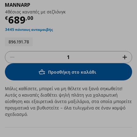
MANNARP
4θέσιος καναπές με σεζλόνγκ
Τρέχουσα τιμή
€ 689,00
689
€
,
00
3445 πόντους ανταμοιβής
896.191.78
Προσθήκη στο καλάθι
Μόλις καθίσετε, μπορεί να μη θέλετε να ξανά σηκωθείτε!
Αυτός ο καναπές διαθέτει ψηλή πλάτη για χαλαρωτική
αίσθηση και εξαιρετικά άνετα μαξιλάρια, στα οποία μπορείτε
πραγματικά να βυθιστείτε – όλα τυλιγμένα σε έναν κομψό
σχεδιασμό.