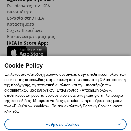
Γνωρίζοντας την IKEA
Βιωσιμότητα
Εργασία στην IKEA
Καταστήματα
Συχνές Ερωτήσεις
Επικοινωνήστε μαζί μας
IKEA in Store App:
Cookie Policy
Follow us:
Επιλέγοντας «Αποδοχή όλων», συναινείτε στην αποθήκευση όλων των
cookies της ιστοσελίδας στη συσκευή σας, με σκοπό τη βελτιστοποίηση
Facebook
Instagram
TikTok
Youtube
Pinterest
Twitter
της πλοήγησης, τη στατιστική ανάλυση και την υποστήριξη των
διαφημιστικών μας ενεργειών. Επιλέγοντας «Απόρριψη όλων»,
αποθηκεύονται μόνο τα cookies που είναι αναγκαία για τη λειτουργία
της ιστοσελίδας. Μπορείτε να διαχειριστείτε τις προτιμήσεις σας μέσω
των «Ρυθμίσεων cookies». Για την αναλυτική Πολιτική Cookies κάντε
κλικ εδώ.
Πολιτική Cookies
Δήλωση ψηφιακής προσβασιμότητας
Ρυθμίσεις Cookies
Ρυθμίσεις cookies
Όροι Χρήσης