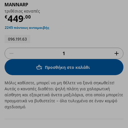
MANNARP
τριθέσιος καναπές
Τρέχουσα τιμή
€ 449,00
449
€
,
00
2245 πόντους ανταμοιβής
096.191.63
Προσθήκη στο καλάθι
Μόλις καθίσετε, μπορεί να μη θέλετε να ξανά σηκωθείτε!
Αυτός ο καναπές διαθέτει ψηλή πλάτη για χαλαρωτική
αίσθηση και εξαιρετικά άνετα μαξιλάρια, στα οποία μπορείτε
πραγματικά να βυθιστείτε – όλα τυλιγμένα σε έναν κομψό
σχεδιασμό.