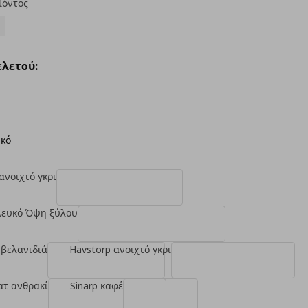
ϊόντος
λετού:
υκό
ανοιχτό γκρι
λευκό Όψη ξύλου
 βελανιδιά
Havstorp ανοιχτό γκρι
ατ ανθρακί
Sinarp καφέ