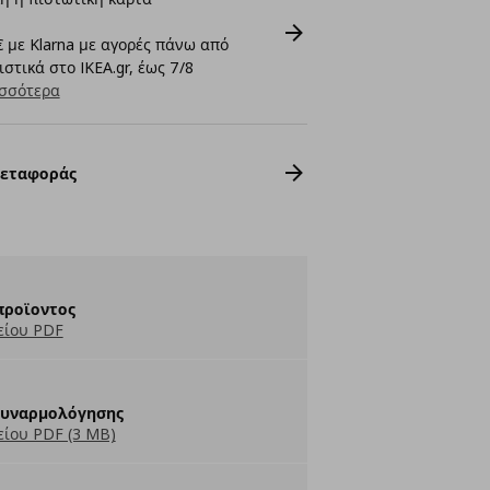
 με Klarna με αγορές πάνω από
στικά στο IKEA.gr, έως 7/8
σσότερα
Μεταφοράς
προϊοντος
είου PDF
Συναρμολόγησης
ίου PDF (3 MB)