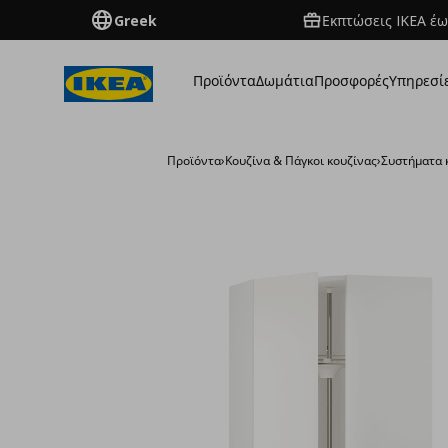
Greek
Εκπτώσεις IKEA έω
Προϊόντα
Δωμάτια
Προσφορές
Υπηρεσί
Προϊόντα
›
Κουζίνα & Πάγκοι κουζίνας
›
Συστήματα 