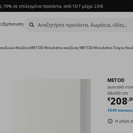
ς 70% σε επιλεγμένα προϊόντα, από 13/7 μέχρι 23/8
ες
Έμπνευση
κουζινών
›
Κουζίνα METOD
›
Ντουλάπια κουζίνας METOD
›
Ντουλάπια Τοίχου Κο
METOD
γωνιακό ντο
68x100 cm
Τρέχ
208
€
,
0
1040 πόντους
Η ράγα α