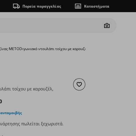
Πορεία παραγγελίας
Καταστήματα
Camera
υζίνας METOD
›
γωνιακό ντουλάπι τοίχου με καρουζέλ, 68x100 cm
Προσθήκη στα αγαπημένα
υλάπι τοίχου με καρουζέλ,
ουσα τιμή
€ 208,00
0
 ανταμοιβής
νάρτησης πωλείται ξεχωριστά.