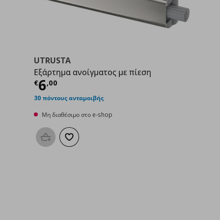
UTRUSTA
Εξάρτημα ανοίγματος με πίεση
00
Τρέχουσα τιμή
€ 6,00
6
€
,
00
30 πόντους ανταμοιβής
Μη διαθέσιμο στο e-shop
Προσθήκη στο καλάθι
Προσθήκη στα αγαπημένα