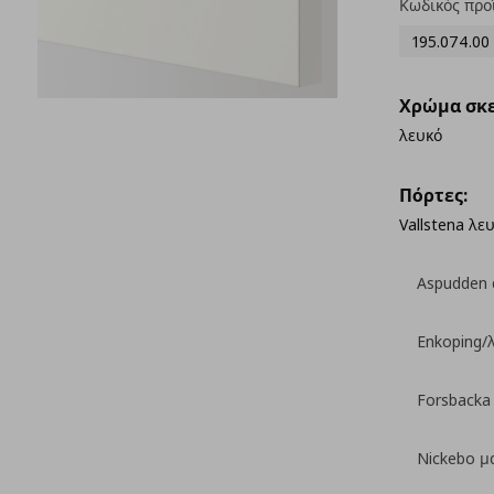
Κωδικός προ
195.074.00
Χρώμα σκε
λευκό
Πόρτες:
Vallstena λε
Aspudden 
Enkoping/
Forsbacka
Nickebo μ