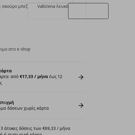
τ σκούρο μπεζ
Vallstena λευκό
ιμο στο e-shop
κάρτα
άρτα: από
€17,33 / μήνα
έως 12
ς
στιγμή
μα δόσεων χωρίς κάρτα
3 άτοκες δόσεις των €69,33 / μήνα
ή ή πιστωτική κάρτα