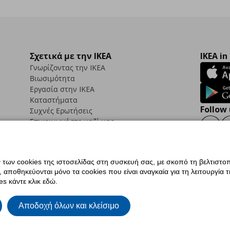
Σχετικά με την IKEA
IKEA in
Γνωρίζοντας την IKEA
Βιωσιμότητα
Εργασία στην IKEA
Καταστήματα
Follow 
Συχνές Ερωτήσεις
Επικοινωνήστε μαζί μας
Faceb
ων cookies της ιστοσελίδας στη συσκευή σας, με σκοπό τη βελτιστοπ
ποθηκεύονται μόνο τα cookies που είναι αναγκαία για τη λειτουργία της
ς προσβασιμότητας
Ρυθμίσεις cookies
Όροι Χρήσης
Γενική Πολιτική Προσωπικώ
s κάντε κλικ εδώ.
ια ΙΚΕΑ.gr
Κώδικας Καταναλωτικής Δεοντολογίας
Αποδοχή όλων και κλείσιμο