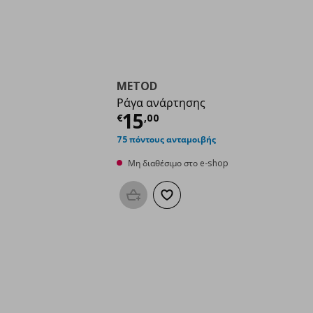
METOD
Ράγα ανάρτησης
Τρέχουσα τιμή
€ 15,
15
€
,
00
75 πόντους ανταμοιβής
Μη διαθέσιμο στο e-shop
Προσθήκη στο καλάθι
Προσθήκη στα αγαπημένα