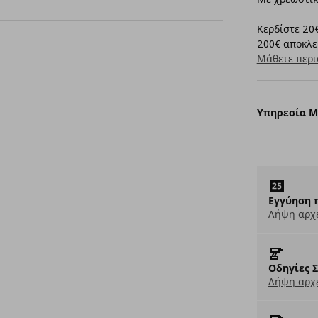
Κερδίστε 20€
200€ αποκλει
Μάθετε περι
Υπηρεσία 
Εγγύηση 
Λήψη αρχ
Οδηγίες 
Λήψη αρχε