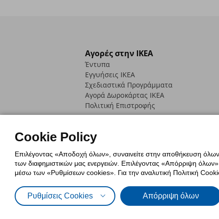
Αγορές στην IKEA
Έντυπα
Εγγυήσεις IKEA
Σχεδιαστικά Προγράμματα
Αγορά Δωρoκάρτας IKEA
Πολιτική Επιστροφής
Cookie Policy
Επιλέγοντας «Αποδοχή όλων», συναινείτε στην αποθήκευση όλων τ
των διαφημιστικών μας ενεργειών. Επιλέγοντας «Απόρριψη όλων», α
Πολιτική Cookies
Δήλωση ψηφιακή
μέσω των «Ρυθμίσεων cookies». Για την αναλυτική Πολιτική Cookie
Πολιτική Προσωπικών Δεδομένων γ
Ρυθμίσεις Cookies
Απόρριψη όλων
© Inter-IKEA Systems B.V. 1999 - 2025