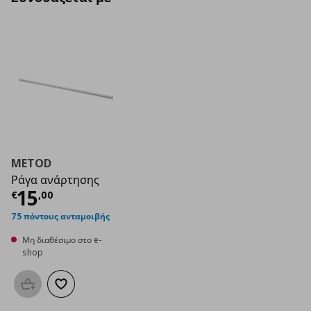
METOD
Ράγα ανάρτησης
Τρέχουσα τιμή
€ 15,00
15
€
,
00
75 πόντους ανταμοιβής
Μη διαθέσιμο στο e-
shop
Προσθήκη στο καλάθι
Προσθήκη στα αγαπημένα