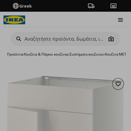
Greek
Πορεία παραγγελίας
Καταστή
Burge
Camera
Προϊόντα
›
Κουζίνα & Πάγκοι κουζίνας
›
Συστήματα κουζινών
›
Κουζίνα METO
Προσθή