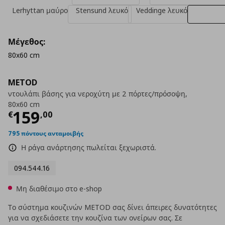
Lerhyttan μαύρο
Stensund λευκό
Veddinge λευκό
Μέγεθος:
80x60 cm
METOD
ντουλάπι βάσης για νεροχύτη με 2 πόρτες/πρόσοψη,
80x60 cm
Τρέχουσα τιμή
€ 159,00
159
€
,
00
795 πόντους ανταμοιβής
Η ράγα ανάρτησης πωλείται ξεχωριστά.
094.544.16
Μη διαθέσιμο στο e-shop
Το σύστημα κουζινών METOD σας δίνει άπειρες δυνατότητες
για να σχεδιάσετε την κουζίνα των ονείρων σας. Σε