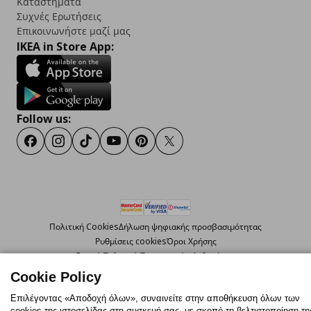
Καταστήματα
Συχνές Ερωτήσεις
Επικοινωνήστε μαζί μας
IKEA in Store App:
Follow us:
Facebook
Instagram
TikTok
Youtube
Pinterest
Twitter
Πολιτική Cookies
Δήλωση ψηφιακής προσβασιμότητας
Ρυθμίσεις cookies
Όροι Χρήσης
Γενική Πολιτική Προσωπικών Δεδομένων
Πολιτική Προσωπικών Δεδομένων για ΙΚΕΑ.gr
Cookie Policy
Κώδικας Καταναλωτικής Δεοντολογίας
Επιλέγοντας «Αποδοχή όλων», συναινείτε στην αποθήκευση όλων των
cookies της ιστοσελίδας στη συσκευή σας, με σκοπό τη βελτιστοποίηση τη