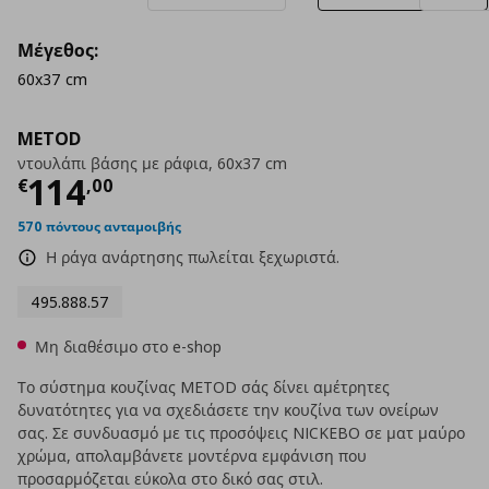
Μέγεθος:
60x37 cm
METOD
ντουλάπι βάσης με ράφια, 60x37 cm
Τρέχουσα τιμή
€ 114,00
114
€
,
00
570 πόντους ανταμοιβής
Η ράγα ανάρτησης πωλείται ξεχωριστά.
495.888.57
Μη διαθέσιμο στο e-shop
Το σύστημα κουζίνας METOD σάς δίνει αμέτρητες
δυνατότητες για να σχεδιάσετε την κουζίνα των ονείρων
σας. Σε συνδυασμό με τις προσόψεις NICKEBO σε ματ μαύρο
χρώμα, απολαμβάνετε μοντέρνα εμφάνιση που
προσαρμόζεται εύκολα στο δικό σας στιλ.