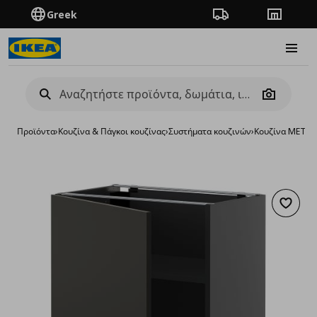
Greek
Πορεία παραγγελίας
Καταστή
Burge
Camera
Προϊόντα
›
Κουζίνα & Πάγκοι κουζίνας
›
Συστήματα κουζινών
›
Κουζίνα METO
Προσθή