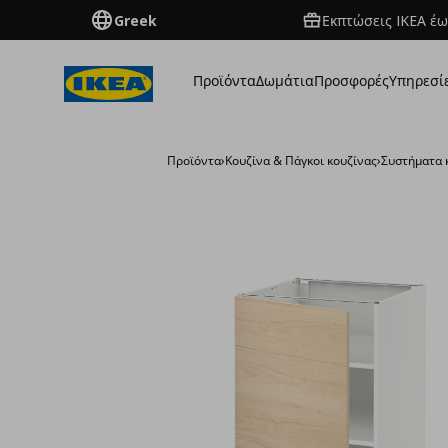
Greek
Εκπτώσεις IKEA έω
Προϊόντα
Δωμάτια
Προσφορές
Υπηρεσί
Προϊόντα
›
Κουζίνα & Πάγκοι κουζίνας
›
Συστήματα 