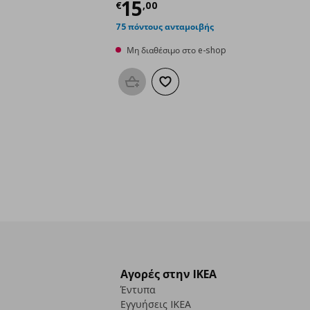
Τρέχουσα τιμή
€ 15,
15
€
,
00
75 πόντους ανταμοιβής
Μη διαθέσιμο στο e-shop
Προσθήκη στο καλάθι
Προσθήκη στα αγαπημένα
Αγορές στην IKEA
Έντυπα
Εγγυήσεις IKEA