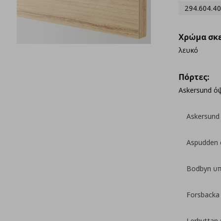
294.604.40
Χρώμα σκε
λευκό
Πόρτες:
Askersund ό
Askersund
Aspudden 
Bodbyn υ
Forsbacka
Lerhyttan