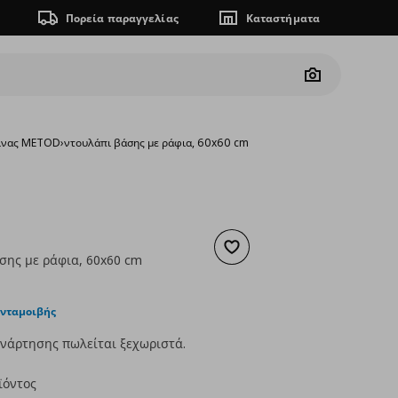
Πορεία παραγγελίας
Καταστήματα
Camera
ζίνας METOD
›
ντουλάπι βάσης με ράφια, 60x60 cm
Προσθήκη στα αγαπημένα
σης με ράφια, 60x60 cm
ουσα τιμή
€ 113,00
0
ανταμοιβής
νάρτησης πωλείται ξεχωριστά.
ϊόντος