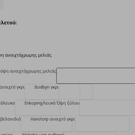
λετού:
ψη ανοιχτόχρωμης μελιάς
 όψη ανοιχτόχρωμης μελιάς
ανοιχτό γκρι
Bodbyn γκρι
πόλευκο
Enkoping/λευκό Όψη ξύλου
 βελανιδιά
Havstorp ανοιχτό γκρι
 μαύρο
Nickebo ματ ανθρακί