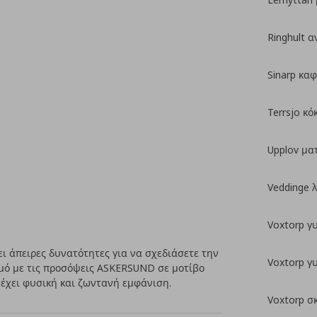
Ringhult α
Sinarp καφ
Terrsjo κ
Upplov μα
Veddinge 
Voxtorp γ
 άπειρες δυνατότητες για να σχεδιάσετε την
Voxtorp γ
μό με τις προσόψεις ASKERSUND σε μοτίβο
 έχει φυσική και ζωντανή εμφάνιση.
Voxtorp σ