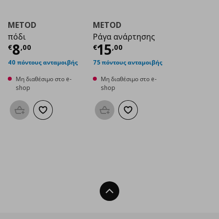
METOD
METOD
πόδι
Ράγα ανάρτησης
Τρέχουσα τιμή
Τρέχουσα τιμή
€ 8,00
€ 1
8
15
€
,
00
€
,
00
40 πόντους ανταμοιβής
75 πόντους ανταμοιβής
Μη διαθέσιμο στο e-
Μη διαθέσιμο στο e-
shop
shop
Προσθήκη στο καλάθι
Προσθήκη στα αγαπημένα
Προσθήκη στο καλάθι
Προσθήκη στα αγαπημένα
Back To Top