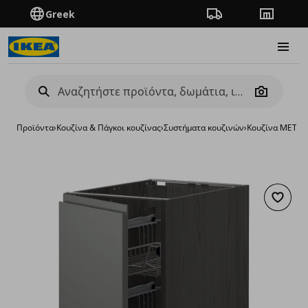
Greek
Πορεία παραγγελίας
Καταστή
Burge
Camera
Προϊόντα
›
Κουζίνα & Πάγκοι κουζίνας
›
Συστήματα κουζινών
›
Κουζίνα METO
Προσθή