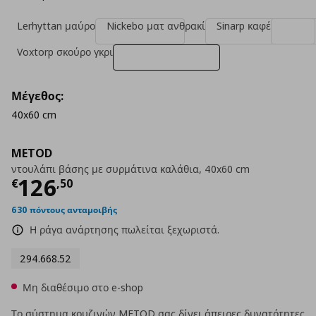
Lerhyttan μαύρο
Nickebo ματ ανθρακί
Sinarp καφέ
Voxtorp σκούρο γκρι
Μέγεθος:
40x60 cm
METOD
ντουλάπι βάσης με συρμάτινα καλάθια, 40x60 cm
Τρέχουσα τιμή
€ 126,50
126
€
,
50
630 πόντους ανταμοιβής
Η ράγα ανάρτησης πωλείται ξεχωριστά.
294.668.52
Μη διαθέσιμο στο e-shop
Το σύστημα κουζινών METOD σας δίνει άπειρες δυνατότητες