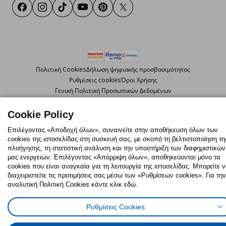
Facebook
Instagram
TikTok
Youtube
Pinterest
Twitter
Πολιτική Cookies
Δήλωση ψηφιακής προσβασιμότητας
Ρυθμίσεις cookies
Όροι Χρήσης
Γενική Πολιτική Προσωπικών Δεδομένων
Πολιτική Προσωπικών Δεδομένων για ΙΚΕΑ.gr
Κώδικας Καταναλωτικής Δεοντολογίας
Cookie Policy
Επιλέγοντας «Αποδοχή όλων», συναινείτε στην αποθήκευση όλων των
cookies της ιστοσελίδας στη συσκευή σας, με σκοπό τη βελτιστοποίηση τη
© Inter-IKEA Systems B.V. 1999 - 2025
πλοήγησης, τη στατιστική ανάλυση και την υποστήριξη των διαφημιστικών
μας ενεργειών. Επιλέγοντας «Απόρριψη όλων», αποθηκεύονται μόνο τα
cookies που είναι αναγκαία για τη λειτουργία της ιστοσελίδας. Μπορείτε 
διαχειριστείτε τις προτιμήσεις σας μέσω των «Ρυθμίσεων cookies». Για την
αναλυτική Πολιτική Cookies κάντε κλικ εδώ.
Ρυθμίσεις Cookies