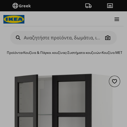
Greek
Πορεία παραγγελίας
Καταστή
Burge
Camera
Προϊόντα
›
Κουζίνα & Πάγκοι κουζίνας
›
Συστήματα κουζινών
›
Κουζίνα METO
Προσθή