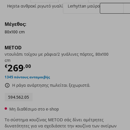
Hejsta ανθρακί ριγωτό γυαλί
Lerhyttan μαύρο
Μέγεθος:
80x100 cm
METOD
ντουλάπι τοίχου με ράφια/2 γυάλινες πόρτες, 80x100
cm
Τρέχουσα τιμή
€ 269,00
269
€
,
00
1345 πόντους ανταμοιβής
Η ράγα ανάρτησης πωλείται ξεχωριστά.
594.562.05
Μη διαθέσιμο στο e-shop
Το σύστημα κουζίνας METOD σάς δίνει αμέτρητες
δυνατότητες για να σχεδιάσετε την κουζίνα των ονείρων