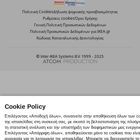
Πολιτική Cookies
Δήλωση ψηφιακής προσβασιμότητας
Ρυθμίσεις cookies
Όροι Χρήσης
Γενική Πολιτική Προσωπικών Δεδομένων
Πολιτική Προσωπικών Δεδομένων για ΙΚΕΑ.gr
Κώδικας Καταναλωτικής Δεοντολογίας
© Inter-IKEA Systems B.V. 1999 - 2025
Cookie Policy
Επιλέγοντας «Αποδοχή όλων», συναινείτε στην αποθήκευση όλων των c
της ιστοσελίδας στη συσκευή σας, με σκοπό τη βελτιστοποίηση της πλοήγ
τη στατιστική ανάλυση και την υποστήριξη των διαφημιστικών μας ενεργει
Επιλέγοντας «Απόρριψη όλων», αποθηκεύονται μόνο τα cookies που είνα
αναγκαία για τη λειτουργία της ιστοσελίδας. Μπορείτε να διαχειριστείτε τις