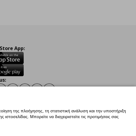
 Store App:
us:
ook
Instagram
TikTok
Youtube
Pinterest
Twitter
οίηση της πλοήγησης, τη στατιστική ανάλυση και την υποστήριξη
 ιστοσελίδας. Μπορείτε να διαχειριστείτε τις προτιμήσεις σας
ν Δεδομένων