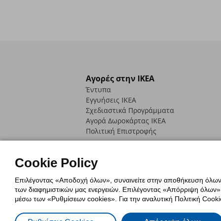
Αγορές στην IKEA
Έντυπα
Εγγυήσεις IKEA
Σχεδιαστικά Προγράμματα
Αγορά Δωρoκάρτας IKEA
Πολιτική Επιστροφής
Cookie Policy
Επιλέγοντας «Αποδοχή όλων», συναινείτε στην αποθήκευση όλων τ
των διαφημιστικών μας ενεργειών. Επιλέγοντας «Απόρριψη όλων», α
Πολιτική Cookies
Δήλωση ψηφιακή
μέσω των «Ρυθμίσεων cookies». Για την αναλυτική Πολιτική Cookie
Πολιτική Προσωπικών Δεδομένων γ