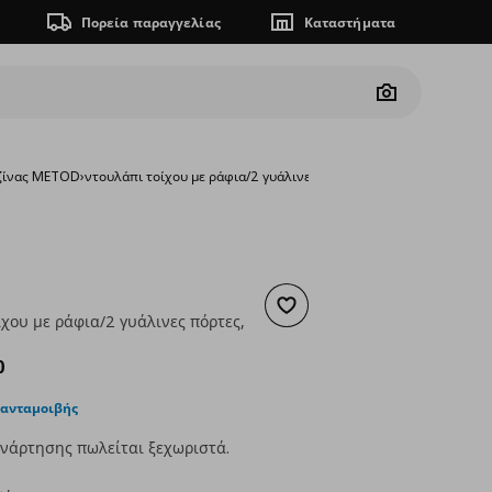
Πορεία παραγγελίας
Καταστήματα
Camera
υζίνας METOD
›
ντουλάπι τοίχου με ράφια/2 γυάλινες πόρτες, 80x80 cm
Προσθήκη στα αγαπημένα
χου με ράφια/2 γυάλινες πόρτες,
ουσα τιμή
€ 202,00
0
 ανταμοιβής
νάρτησης πωλείται ξεχωριστά.