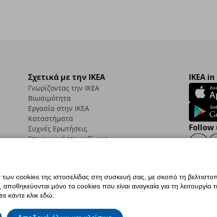
Σχετικά με την IKEA
IKEA in
Γνωρίζοντας την IKEA
Βιωσιμότητα
Εργασία στην IKEA
Καταστήματα
Follow 
Συχνές Ερωτήσεις
Επικοινωνήστε μαζί μας
Faceb
ων cookies της ιστοσελίδας στη συσκευή σας, με σκοπό τη βελτιστοπ
ποθηκεύονται μόνο τα cookies που είναι αναγκαία για τη λειτουργία της
ς προσβασιμότητας
Ρυθμίσεις cookies
Όροι Χρήσης
Γενική Πολιτική Προσωπικώ
s κάντε κλικ εδώ.
ια ΙΚΕΑ.gr
Κώδικας Καταναλωτικής Δεοντολογίας