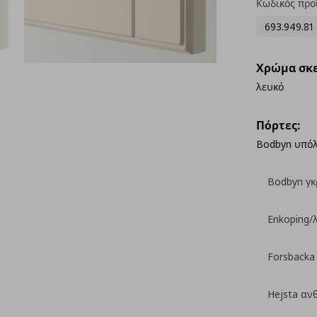
Κωδικός προ
693.949.81
Χρώμα σκε
λευκό
Πόρτες:
Bodbyn υπό
Bodbyn γκ
Enkoping/
Forsbacka
Hejsta αν