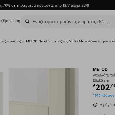
ς 70% σε επιλεγμένα προϊόντα, από 13/7 μέχρι 23/8
ες
Έμπνευση
κουζινών
›
Κουζίνα METOD
›
Ντουλάπια κουζίνας METOD
›
Ντουλάπια Τοίχου Κο
METOD
ντουλάπι τοί
80x80 cm
Τρέχ
202
€
,
0
1010 πόντους
Η ράγα α