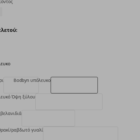
ϊόντος
λετού:
λευκο
ρι
Bodbyn υπόλευκο
λευκό Όψη ξύλου
 βελανιδιά
θρακί/ραβδωτό γυαλί