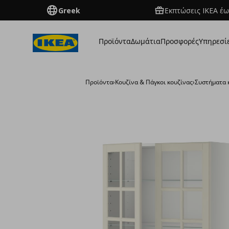
Greek
Εκπτώσεις IKEA έω
Προϊόντα
Δωμάτια
Προσφορές
Υπηρεσί
Προϊόντα
›
Κουζίνα & Πάγκοι κουζίνας
›
Συστήματα 