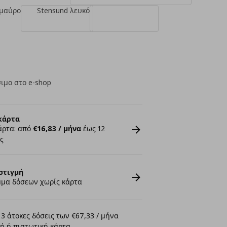
 μαύρο
Stensund λευκό
ιμο στο e-shop
κάρτα
άρτα: από
€16,83 / μήνα
έως 12
ς
στιγμή
μα δόσεων χωρίς κάρτα
3 άτοκες δόσεις των €67,33 / μήνα
ή ή πιστωτική κάρτα