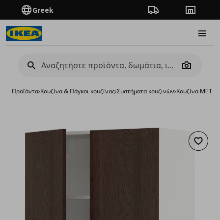
Greek
Πορεία παραγγελίας
Καταστή
Burge
Camera
Προϊόντα
›
Κουζίνα & Πάγκοι κουζίνας
›
Συστήματα κουζινών
›
Κουζίνα METO
Προσθή