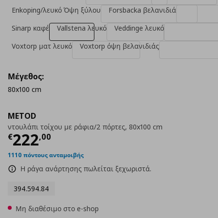
Enkoping/λευκό Όψη ξύλου
Forsbacka βελανιδιά
Sinarp καφέ
Vallstena λευκό
Veddinge λευκό
Voxtorp ματ λευκό
Voxtorp όψη βελανιδιάς
Μέγεθος:
80x100 cm
METOD
ντουλάπι τοίχου με ράφια/2 πόρτες, 80x100 cm
Τρέχουσα τιμή
€ 222,00
222
€
,
00
1110 πόντους ανταμοιβής
Η ράγα ανάρτησης πωλείται ξεχωριστά.
394.594.84
Μη διαθέσιμο στο e-shop