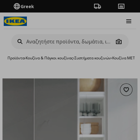
Greek
Πορεία παραγγελίας
Καταστή
Burge
Camera
Προϊόντα
›
Κουζίνα & Πάγκοι κουζίνας
›
Συστήματα κουζινών
›
Κουζίνα METO
Προσθή