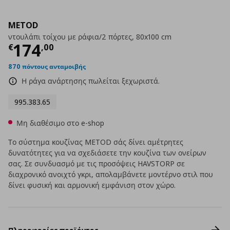
METOD
ντουλάπι τοίχου με ράφια/2 πόρτες, 80x100 cm
Τρέχουσα τιμή
€ 174,00
174
€
,
00
870 πόντους ανταμοιβής
Η ράγα ανάρτησης πωλείται ξεχωριστά.
995.383.65
Μη διαθέσιμο στο e-shop
Το σύστημα κουζίνας METOD σάς δίνει αμέτρητες
δυνατότητες για να σχεδιάσετε την κουζίνα των ονείρων
σας. Σε συνδυασμό με τις προσόψεις HAVSTORP σε
διαχρονικό ανοιχτό γκρι, απολαμβάνετε μοντέρνο στιλ που
δίνει φυσική και αρμονική εμφάνιση στον χώρο.