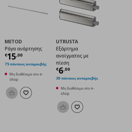
METOD
UTRUSTA
Ράγα ανάρτησης
Εξάρτημα
Τρέχουσα τιμή
€ 15,00
15
€
,
00
ανοίγματος με
πίεση
75 πόντους ανταμοιβής
Τρέχουσα τιμή
€ 6
6
€
,
00
Μη διαθέσιμο στο e-
30 πόντους ανταμοιβής
shop
Μη διαθέσιμο στο e-
shop
Προσθήκη στο καλάθι
Προσθήκη στα αγαπημένα
Προσθήκη στο καλάθι
Προσθήκη στα αγαπημένα