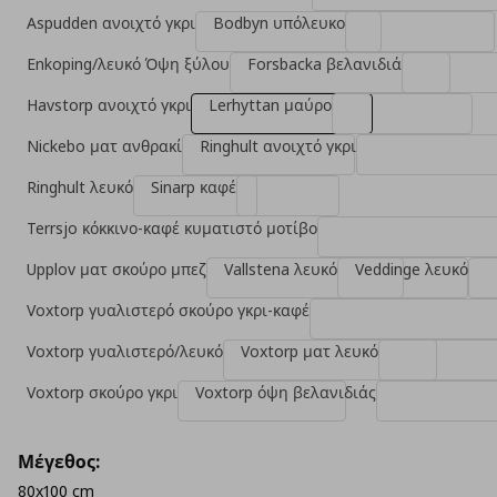
Aspudden ανοιχτό γκρι
Bodbyn υπόλευκο
Enkoping/λευκό Όψη ξύλου
Forsbacka βελανιδιά
Havstorp ανοιχτό γκρι
Lerhyttan μαύρο
Nickebo ματ ανθρακί
Ringhult ανοιχτό γκρι
Ringhult λευκό
Sinarp καφέ
Terrsjo κόκκινο-καφέ κυματιστό μοτίβο
Upplov ματ σκούρο μπεζ
Vallstena λευκό
Veddinge λευκό
Voxtorp γυαλιστερό σκούρο γκρι-καφέ
Voxtorp γυαλιστερό/λευκό
Voxtorp ματ λευκό
Voxtorp σκούρο γκρι
Voxtorp όψη βελανιδιάς
Μέγεθος:
80x100 cm