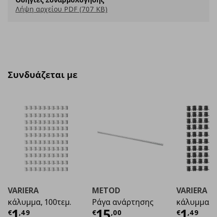
Λήψη αρχείου PDF (707 KB)
Συνδυάζεται με
VARIERA
METOD
VARIERA
κάλυμμα, 100τεμ.
Ράγα ανάρτησης
κάλυμμα
Τρέχουσα τιμή
Τρέχουσα τιμή
€ 1,49
Τρέχο
€ 1
1
15
1
€
,
49
€
,
00
€
,
49