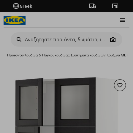
Greek
Πορεία παραγγελίας
Καταστή
Burge
Camera
Προϊόντα
›
Κουζίνα & Πάγκοι κουζίνας
›
Συστήματα κουζινών
›
Κουζίνα METO
Προσθή