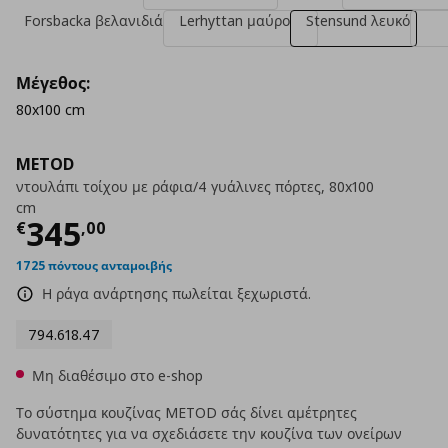
Forsbacka βελανιδιά
Lerhyttan μαύρο
Stensund λευκό
Μέγεθος:
80x100 cm
METOD
ντουλάπι τοίχου με ράφια/4 γυάλινες πόρτες, 80x100
cm
Τρέχουσα τιμή
€ 345,00
345
€
,
00
1725 πόντους ανταμοιβής
Η ράγα ανάρτησης πωλείται ξεχωριστά.
794.618.47
Μη διαθέσιμο στο e-shop
Το σύστημα κουζίνας METOD σάς δίνει αμέτρητες
δυνατότητες για να σχεδιάσετε την κουζίνα των ονείρων