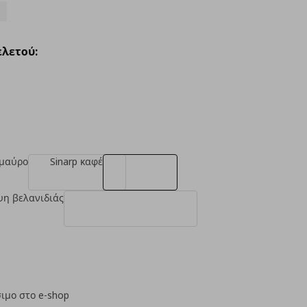
λετού:
 μαύρο
Sinarp καφέ
ψη βελανιδιάς
ιμο στο e-shop