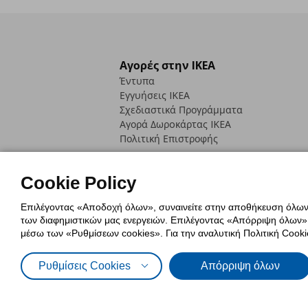
Αγορές στην IKEA
Έντυπα
Εγγυήσεις IKEA
Σχεδιαστικά Προγράμματα
Αγορά Δωρoκάρτας IKEA
Πολιτική Επιστροφής
Cookie Policy
Επιλέγοντας «Αποδοχή όλων», συναινείτε στην αποθήκευση όλων τ
των διαφημιστικών μας ενεργειών. Επιλέγοντας «Απόρριψη όλων», α
Πολιτική Cookies
Δήλωση ψηφιακή
μέσω των «Ρυθμίσεων cookies». Για την αναλυτική Πολιτική Cookie
Πολιτική Προσωπικών Δεδομένων γ
Ρυθμίσεις Cookies
Απόρριψη όλων
© Inter-IKEA Systems B.V. 1999 - 2025