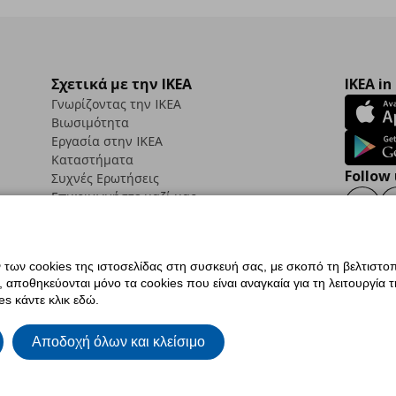
Σχετικά με την IKEA
IKEA in
Γνωρίζοντας την IKEA
Βιωσιμότητα
Εργασία στην IKEA
Καταστήματα
Follow 
Συχνές Ερωτήσεις
Επικοινωνήστε μαζί μας
Faceb
ων cookies της ιστοσελίδας στη συσκευή σας, με σκοπό τη βελτιστοπ
ποθηκεύονται μόνο τα cookies που είναι αναγκαία για τη λειτουργία της
ς προσβασιμότητας
Ρυθμίσεις cookies
Όροι Χρήσης
Γενική Πολιτική Προσωπικώ
s κάντε κλικ εδώ.
ια ΙΚΕΑ.gr
Κώδικας Καταναλωτικής Δεοντολογίας
Αποδοχή όλων και κλείσιμο