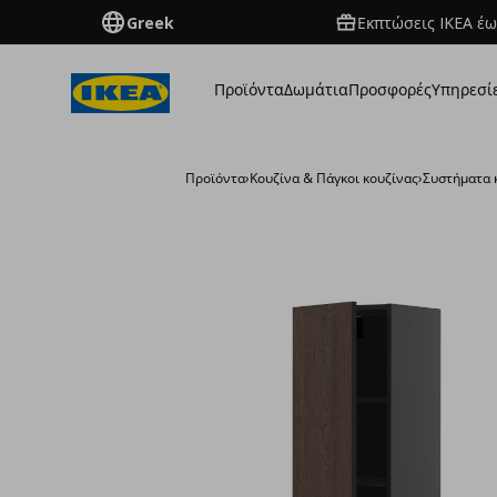
Greek
Εκπτώσεις IKEA έω
Προϊόντα
Δωμάτια
Προσφορές
Υπηρεσί
Προϊόντα
›
Κουζίνα & Πάγκοι κουζίνας
›
Συστήματα 