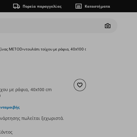
Πορεία παραγγελίας
Καταστήματα
Camera
υζίνας METOD
›
ντουλάπι τοίχου με ράφια, 40x100 cm
Προσθήκη στα αγαπημένα
ίχου με ράφια, 40x100 cm
ουσα τιμή
€ 122,00
0
ανταμοιβής
νάρτησης πωλείται ξεχωριστά.
ϊόντος