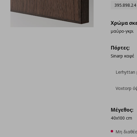
395.898.24
Χρώμα σκε
μαύρο-γκρι
Πόρτες:
Sinarp καφέ
Lerhyttan
Voxtorp ό
Μέγεθος:
40x100 cm
Μη διαθέσ