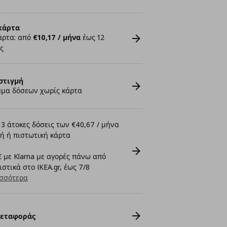
κάρτα
άρτα: από
€10,17 / μήνα
έως 12
ς
στιγμή
μα δόσεων χωρίς κάρτα
3 άτοκες δόσεις των €40,67 / μήνα
ή ή πιστωτική κάρτα
 με Klarna με αγορές πάνω από
στικά στο IKEA.gr, έως 7/8
σσότερα
Μεταφοράς