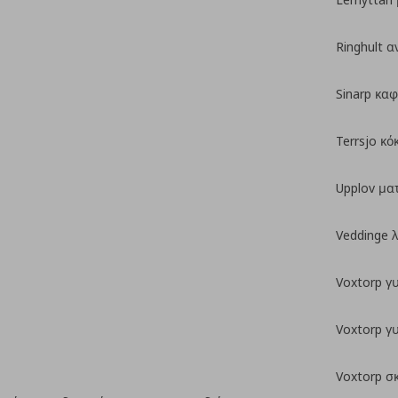
Ringhult α
Sinarp καφ
Terrsjo κ
Upplov μα
Veddinge 
Voxtorp γ
Voxtorp γ
Voxtorp σ