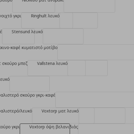
νοιχτό γκρι
Ringhult λευκό
έ
Stensund λευκό
όκκινο-καφέ κυματιστό μοτίβο
τ σκούρο μπεζ
Vallstena λευκό
λευκό
υαλιστερό σκούρο γκρι-καφέ
υαλιστερό/λευκό
Voxtorp ματ λευκό
κούρο γκρι
Voxtorp όψη βελανιδιάς