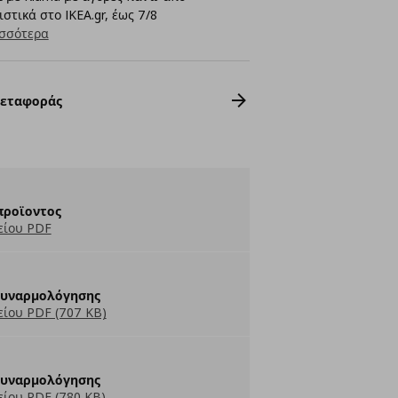
στικά στο IKEA.gr, έως 7/8
σσότερα
Μεταφοράς
προϊοντος
είου PDF
Συναρμολόγησης
ίου PDF (707 KB)
Συναρμολόγησης
ίου PDF (780 KB)