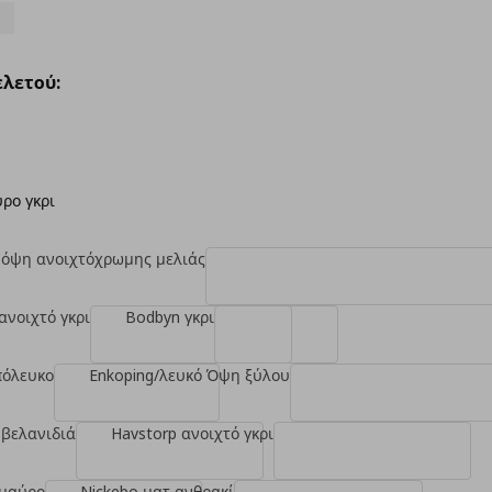
4
λετού:
ρο γκρι
 όψη ανοιχτόχρωμης μελιάς
ανοιχτό γκρι
Bodbyn γκρι
πόλευκο
Enkoping/λευκό Όψη ξύλου
 βελανιδιά
Havstorp ανοιχτό γκρι
 μαύρο
Nickebo ματ ανθρακί