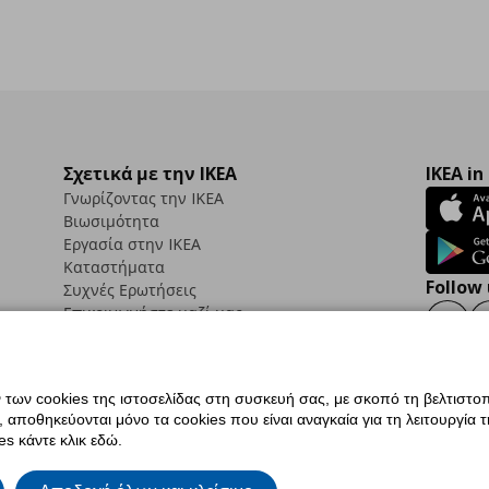
Σχετικά με την IKEA
IKEA in
Γνωρίζοντας την IKEA
Βιωσιμότητα
Εργασία στην IKEA
Καταστήματα
Follow 
Συχνές Ερωτήσεις
Επικοινωνήστε μαζί μας
Faceb
ων cookies της ιστοσελίδας στη συσκευή σας, με σκοπό τη βελτιστοπ
ποθηκεύονται μόνο τα cookies που είναι αναγκαία για τη λειτουργία της
ς προσβασιμότητας
Ρυθμίσεις cookies
Όροι Χρήσης
Γενική Πολιτική Προσωπικώ
s κάντε κλικ εδώ.
ια ΙΚΕΑ.gr
Κώδικας Καταναλωτικής Δεοντολογίας