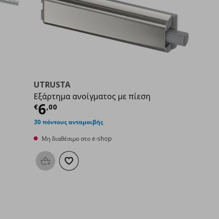
UTRUSTA
Εξάρτημα ανοίγματος με πίεση
00
Τρέχουσα τιμή
€ 6,00
6
€
,
00
30 πόντους ανταμοιβής
Μη διαθέσιμο στο e-shop
Προσθήκη στο καλάθι
Προσθήκη στα αγαπημένα