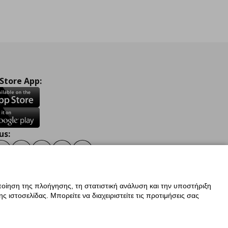
 Store App:
us:
ook
Instagram
TikTok
Youtube
Pinterest
Twitter
οίηση της πλοήγησης, τη στατιστική ανάλυση και την υποστήριξη
 ιστοσελίδας. Μπορείτε να διαχειριστείτε τις προτιμήσεις σας
ν Δεδομένων