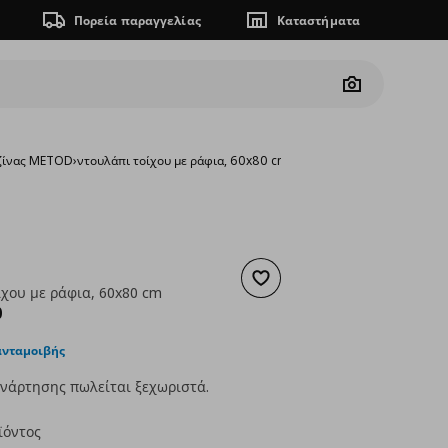
Πορεία παραγγελίας
Καταστήματα
Camera
υζίνας METOD
›
ντουλάπι τοίχου με ράφια, 60x80 cm
Προσθήκη στα αγαπημένα
ίχου με ράφια, 60x80 cm
ουσα τιμή
€ 134,00
0
ανταμοιβής
νάρτησης πωλείται ξεχωριστά.
ϊόντος