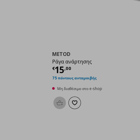
METOD
Ράγα ανάρτησης
Τρέχουσα τιμή
€ 15,
15
€
,
00
75 πόντους ανταμοιβής
Μη διαθέσιμο στο e-shop
Προσθήκη στο καλάθι
Προσθήκη στα αγαπημένα