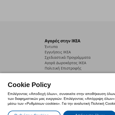
Αγορές στην IKEA
Έντυπα
Εγγυήσεις IKEA
Σχεδιαστικά Προγράμματα
Αγορά Δωρoκάρτας IKEA
Πολιτική Επιστροφής
Cookie Policy
Επιλέγοντας «Αποδοχή όλων», συναινείτε στην αποθήκευση όλων τ
των διαφημιστικών μας ενεργειών. Επιλέγοντας «Απόρριψη όλων», α
Πολιτική Cookies
Δήλωση ψηφιακή
μέσω των «Ρυθμίσεων cookies». Για την αναλυτική Πολιτική Cookie
Πολιτική Προσωπικών Δεδομένων γ