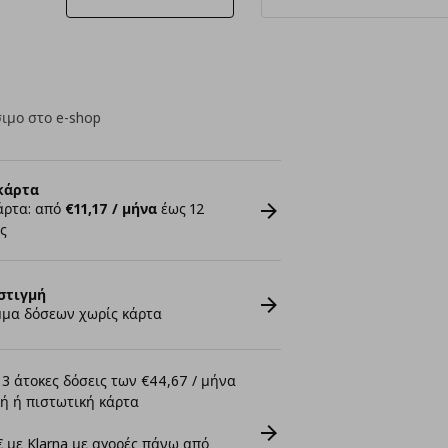
ιμο στο e-shop
κάρτα
άρτα: από
€11,17 / μήνα
έως 12
ς
στιγμή
μα δόσεων χωρίς κάρτα
3 άτοκες δόσεις των €44,67 / μήνα
ή ή πιστωτική κάρτα
 με Klarna με αγορές πάνω από