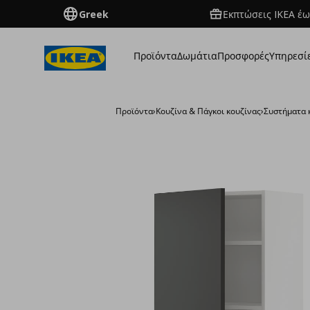
Greek
Εκπτώσεις IKEA έω
Προϊόντα
Δωμάτια
Προσφορές
Υπηρεσί
Προϊόντα
›
Κουζίνα & Πάγκοι κουζίνας
›
Συστήματα 