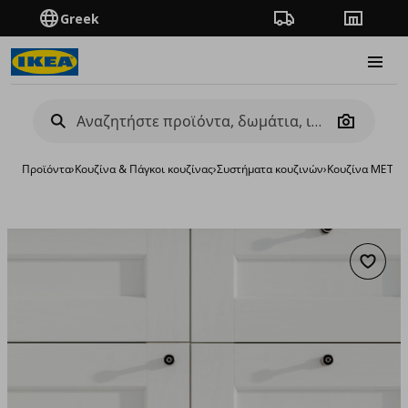
Greek
Πορεία παραγγελίας
Καταστή
Burge
Camera
Προϊόντα
›
Κουζίνα & Πάγκοι κουζίνας
›
Συστήματα κουζινών
›
Κουζίνα METO
Προσθή