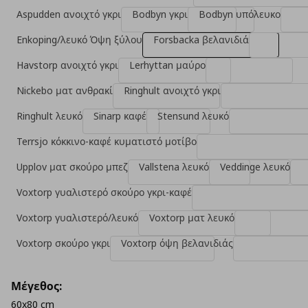
Aspudden ανοιχτό γκρι
Bodbyn γκρι
Bodbyn υπόλευκο
Enkoping/λευκό Όψη ξύλου
Forsbacka βελανιδιά
Havstorp ανοιχτό γκρι
Lerhyttan μαύρο
Nickebo ματ ανθρακί
Ringhult ανοιχτό γκρι
Ringhult λευκό
Sinarp καφέ
Stensund λευκό
Terrsjo κόκκινο-καφέ κυματιστό μοτίβο
Upplov ματ σκούρο μπεζ
Vallstena λευκό
Veddinge λευκό
Voxtorp γυαλιστερό σκούρο γκρι-καφέ
Voxtorp γυαλιστερό/λευκό
Voxtorp ματ λευκό
Voxtorp σκούρο γκρι
Voxtorp όψη βελανιδιάς
Μέγεθος:
60x80 cm