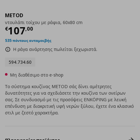
METOD
ντουλάπι τοίχου με ράφια, 60x80 cm
Τρέχουσα τιμή
€ 107,00
107
€
,
00
535 πόντους ανταμοιβής
Η ράγα ανάρτησης πωλείται ξεχωριστά.
594.734.60
Μη διαθέσιμο στο e-shop
Το σύστημα κουζίνας METOD σάς δίνει αμέτρητες
δυνατότητες για να σχεδιάσετε την κουζίνα των ονείρων
σας. Σε συνδυασμό με τις προσόψεις ENKÖPING με λευκή
επένδυση με διακριτική υφή νερών ξύλου, έχετε ένα κλασικό
στιλ με ζεστό χαρακτήρα.