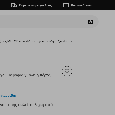
Πορεία παραγγελίας
Καταστήματα
Camera
υζίνας METOD
›
ντουλάπι τοίχου με ράφια/γυάλινη πόρτα, 40x80 cm
Προσθήκη στα αγαπημένα
ίχου με ράφια/γυάλινη πόρτα,
ουσα τιμή
€ 114,00
0
ανταμοιβής
νάρτησης πωλείται ξεχωριστά.