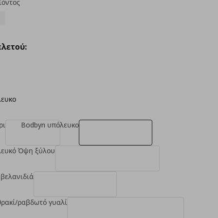
ϊόντος
λετού:
λευκο
ρι
Bodbyn υπόλευκο
λευκό Όψη ξύλου
 βελανιδιά
θρακί/ραβδωτό γυαλί