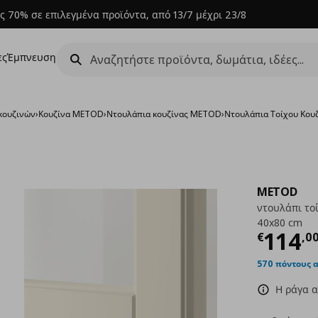
ς 70% σε επιλεγμένα προϊόντα, από 13/7 μέχρι 23/8
ες
Έμπνευση
κουζινών
›
Κουζίνα METOD
›
Ντουλάπια κουζίνας METOD
›
Ντουλάπια Τοίχου Κο
METOD
ντουλάπι το
40x80 cm
Τρέχ
114
€
,
0
570 πόντους 
Η ράγα α