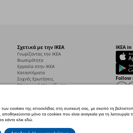
Σχετικά με την IKEA
IKEA in
Γνωρίζοντας την IKEA
Βιωσιμότητα
Εργασία στην IKEA
Καταστήματα
Follow 
Συχνές Ερωτήσεις
Επικοινωνήστε μαζί μας
Faceb
ων cookies της ιστοσελίδας στη συσκευή σας, με σκοπό τη βελτιστοπ
ποθηκεύονται μόνο τα cookies που είναι αναγκαία για τη λειτουργία της
ς προσβασιμότητας
Ρυθμίσεις cookies
Όροι Χρήσης
Γενική Πολιτική Προσωπικώ
s κάντε κλικ εδώ.
ια ΙΚΕΑ.gr
Κώδικας Καταναλωτικής Δεοντολογίας