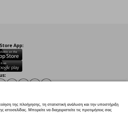
 Store App:
us:
ook
Instagram
TikTok
Youtube
Pinterest
Twitter
οίηση της πλοήγησης, τη στατιστική ανάλυση και την υποστήριξη
 ιστοσελίδας. Μπορείτε να διαχειριστείτε τις προτιμήσεις σας
ν Δεδομένων