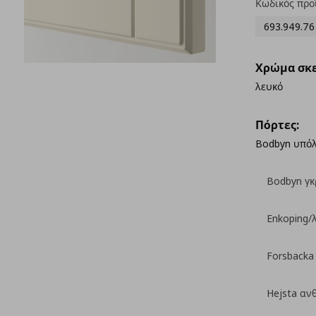
Κωδικός προ
693.949.76
Χρώμα σκε
λευκό
Πόρτες:
Bodbyn υπό
Bodbyn γκ
Enkoping/
Forsbacka
Hejsta αν