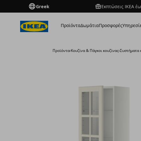
Greek
Εκπτώσεις IKEA έω
Προϊόντα
Δωμάτια
Προσφορές
Υπηρεσί
Προϊόντα
›
Κουζίνα & Πάγκοι κουζίνας
›
Συστήματα 