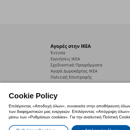
Αγορές στην IKEA
Έντυπα
Εγγυήσεις IKEA
Σχεδιαστικά Προγράμματα
Αγορά Δωρoκάρτας IKEA
Πολιτική Επιστροφής
Cookie Policy
Επιλέγοντας «Αποδοχή όλων», συναινείτε στην αποθήκευση όλων τ
των διαφημιστικών μας ενεργειών. Επιλέγοντας «Απόρριψη όλων», α
Πολιτική Cookies
Δήλωση ψηφιακή
μέσω των «Ρυθμίσεων cookies». Για την αναλυτική Πολιτική Cookie
Πολιτική Προσωπικών Δεδομένων γ