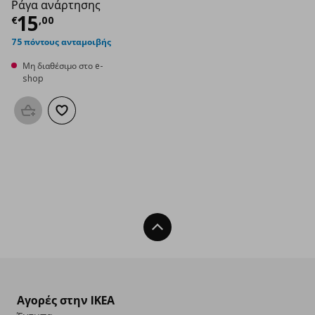
Ράγα ανάρτησης
Τρέχουσα τιμή
€ 15,00
15
€
,
00
75 πόντους ανταμοιβής
Μη διαθέσιμο στο e-
shop
Προσθήκη στο καλάθι
Προσθήκη στα αγαπημένα
Back To Top
Αγορές στην IKEA