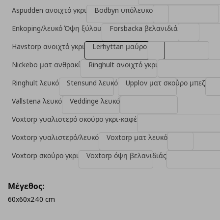
Aspudden ανοιχτό γκρι
Bodbyn υπόλευκο
Enkoping/λευκό Όψη ξύλου
Forsbacka βελανιδιά
Havstorp ανοιχτό γκρι
Lerhyttan μαύρο
Nickebo ματ ανθρακί
Ringhult ανοιχτό γκρι
Ringhult λευκό
Stensund λευκό
Upplov ματ σκούρο μπεζ
Vallstena λευκό
Veddinge λευκό
Voxtorp γυαλιστερό σκούρο γκρι-καφέ
Voxtorp γυαλιστερό/λευκό
Voxtorp ματ λευκό
Voxtorp σκούρο γκρι
Voxtorp όψη βελανιδιάς
Μέγεθος:
60x60x240 cm