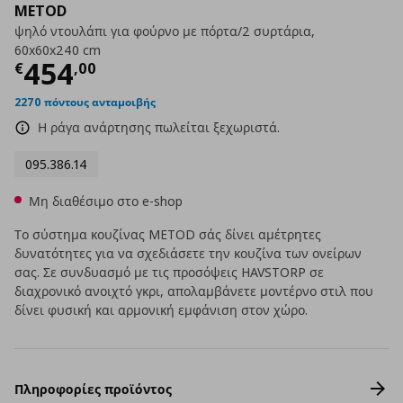
METOD
ψηλό ντουλάπι για φούρνο με πόρτα/2 συρτάρια,
60x60x240 cm
Τρέχουσα τιμή
€ 454,00
454
€
,
00
2270 πόντους ανταμοιβής
Η ράγα ανάρτησης πωλείται ξεχωριστά.
095.386.14
Μη διαθέσιμο στο e-shop
Το σύστημα κουζίνας METOD σάς δίνει αμέτρητες
δυνατότητες για να σχεδιάσετε την κουζίνα των ονείρων
σας. Σε συνδυασμό με τις προσόψεις HAVSTORP σε
διαχρονικό ανοιχτό γκρι, απολαμβάνετε μοντέρνο στιλ που
δίνει φυσική και αρμονική εμφάνιση στον χώρο.
Πληροφορίες προϊόντος