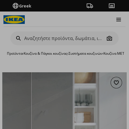
Greek
Πορεία παραγγελίας
Καταστή
Burge
Camera
Προϊόντα
›
Κουζίνα & Πάγκοι κουζίνας
›
Συστήματα κουζινών
›
Κουζίνα METO
Προσθή