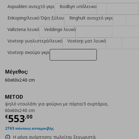
Aspudden ανοιχτό γκρι
Bodbyn υπόλευκο
Enkoping/λευκό Όψη ξύλου
Ringhult ανοιχτό γκρι
Vallstena λευκό
Veddinge λευκό
Voxtorp γυαλιστερό/λευκό
Voxtorp ματ λευκό
Voxtorp σκούρο γκρι
Μέγεθος:
60x60x240 cm
METOD
ψηλό ντουλάπι για φούρνο με πόρτα/3 συρτάρια,
60x60x240 cm
Τρέχουσα τιμή
€ 553,00
553
€
,
00
2765 πόντους ανταμοιβής
Η ράγα ανάρτησης πωλείται ξεχωριστά.