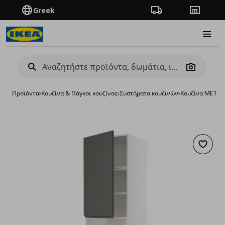
Greek
Πορεία παραγγελίας
Καταστή
Burge
Camera
Προϊόντα
›
Κουζίνα & Πάγκοι κουζίνας
›
Συστήματα κουζινών
›
Κουζίνα METO
Προσθή