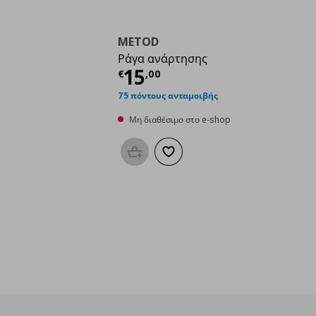
METOD
Ράγα ανάρτησης
Τρέχουσα τιμή
€ 15,
15
€
,
00
75 πόντους ανταμοιβής
Μη διαθέσιμο στο e-shop
Προσθήκη στο καλάθι
Προσθήκη στα αγαπημένα