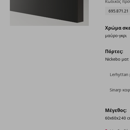
Κωδικός προ
695.871.21
Χρώμα σκε
μαύρο-γκρι
Πόρτες:
Nickebo ματ
Lerhyttan
Sinarp καφ
Μέγεθος:
60x60x240 