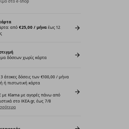
ιμο στο e-shop
κάρτα
άρτα: από
€25,00 / μήνα
έως 12
ς
στιγμή
μα δόσεων χωρίς κάρτα
3 άτοκες δόσεις των €100,00 / μήνα
ή ή πιστωτική κάρτα
 με Klarna με αγορές πάνω από
στικά στο IKEA.gr, έως 7/8
σσότερα
Μεταφοράς