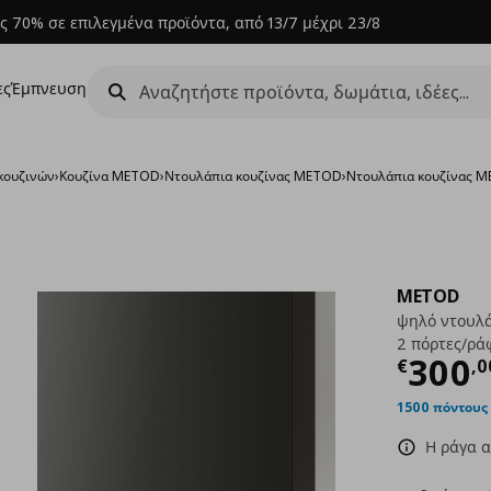
ς 70% σε επιλεγμένα προϊόντα, από 13/7 μέχρι 23/8
ες
Έμπνευση
κουζινών
›
Κουζίνα METOD
›
Ντουλάπια κουζίνας METOD
›
Nτουλάπια κουζίνας ME
METOD
ψηλό ντουλά
2 πόρτες/ρά
Τρέχ
300
€
,
0
1500 πόντους
Η ράγα α