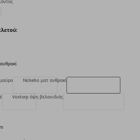
ϊόντος
λετού:
 ανθρακί
 μαύρο
Nickebo ματ ανθρακί
έ
Voxtorp όψη βελανιδιάς
cm