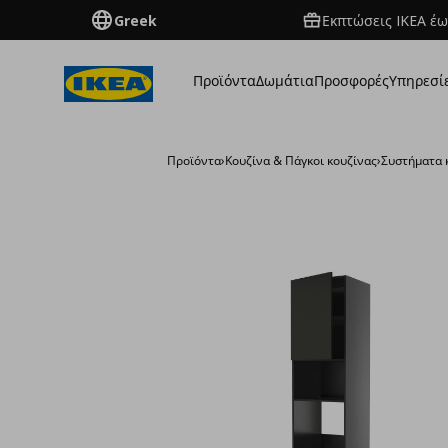
Greek
Εκπτώσεις IKEA έω
Προϊόντα
Δωμάτια
Προσφορές
Υπηρεσί
Προϊόντα
›
Κουζίνα & Πάγκοι κουζίνας
›
Συστήματα 