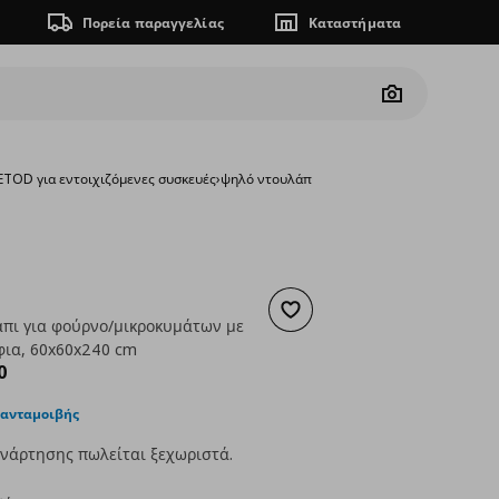
Πορεία παραγγελίας
Καταστήματα
Camera
TOD για εντοιχιζόμενες συσκευές
›
ψηλό ντουλάπι για φούρνο/μικροκυμάτων μ
Προσθήκη στα αγαπημένα
πι για φούρνο/μικροκυμάτων με
φια, 60x60x240 cm
ουσα τιμή
€ 300,00
0
 ανταμοιβής
νάρτησης πωλείται ξεχωριστά.