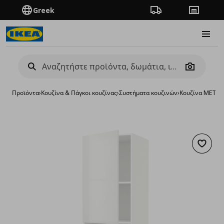
Greek
Πορεία παραγγελίας
Καταστή
Burge
Camera
Προϊόντα
›
Κουζίνα & Πάγκοι κουζίνας
›
Συστήματα κουζινών
›
Κουζίνα METO
Προσθή