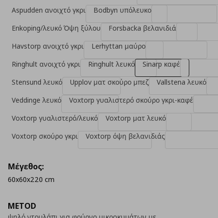
Aspudden ανοιχτό γκρι
Bodbyn υπόλευκο
Enkoping/λευκό Όψη ξύλου
Forsbacka βελανιδιά
Havstorp ανοιχτό γκρι
Lerhyttan μαύρο
Ringhult ανοιχτό γκρι
Ringhult λευκό
Sinarp καφέ
Stensund λευκό
Upplov ματ σκούρο μπεζ
Vallstena λευκό
Veddinge λευκό
Voxtorp γυαλιστερό σκούρο γκρι-καφέ
Voxtorp γυαλιστερό/λευκό
Voxtorp ματ λευκό
Voxtorp σκούρο γκρι
Voxtorp όψη βελανιδιάς
Μέγεθος:
60x60x220 cm
METOD
ψηλό ντουλάπι για φούρνο μικρoκυμάτων με