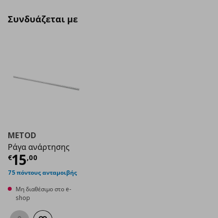
Συνδυάζεται με
METOD
Ράγα ανάρτησης
Τρέχουσα τιμή
€ 15,00
15
€
,
00
75 πόντους ανταμοιβής
Μη διαθέσιμο στο e-
shop