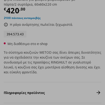
πόρτα/2 συρτάρια, 60x60x220 cm
Τρέχουσα τιμή
€ 420,00
420
€
,
00
2100 πόντους ανταμοιβής
Η ράγα ανάρτησης πωλείται ξεχωριστά.
394.573.43
Μη διαθέσιμο στο e-shop
Το σύστημα κουζινών METOD σας δίνει άπειρες δυνατότητες
για να σχεδιάσετε την κουζίνα των ονείρων σας. Σε
συνδυασμό με τις προσόψεις RINGHULT σε γυαλιστερό
λευκό, η κουζίνα σας έχει μοντέρνα αίσθηση άνεσης και έχει
και εύκολη φροντίδα.
Πληροφορίες προϊόντος