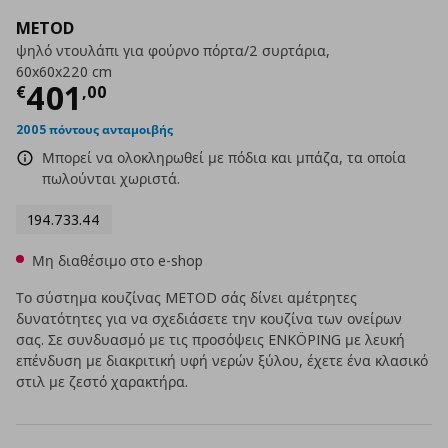
METOD
ψηλό ντουλάπι για φούρνο πόρτα/2 συρτάρια,
60x60x220 cm
Τρέχουσα τιμή
€ 401,00
401
€
,
00
2005 πόντους ανταμοιβής
Μπορεί να ολοκληρωθεί με πόδια και μπάζα, τα οποία
πωλούνται χωριστά.
194.733.44
Μη διαθέσιμο στο e-shop
Το σύστημα κουζίνας METOD σάς δίνει αμέτρητες
δυνατότητες για να σχεδιάσετε την κουζίνα των ονείρων
σας. Σε συνδυασμό με τις προσόψεις ENKÖPING με λευκή
επένδυση με διακριτική υφή νερών ξύλου, έχετε ένα κλασικό
στιλ με ζεστό χαρακτήρα.