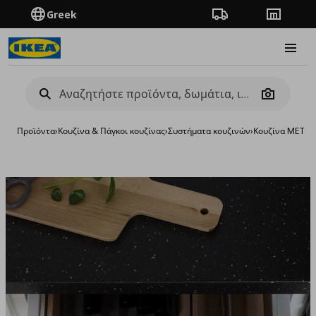
Greek
Πορεία παραγγελίας
Καταστή
Burge
Camera
Προϊόντα
›
Κουζίνα & Πάγκοι κουζίνας
›
Συστήματα κουζινών
›
Κουζίνα METO
Προσθή