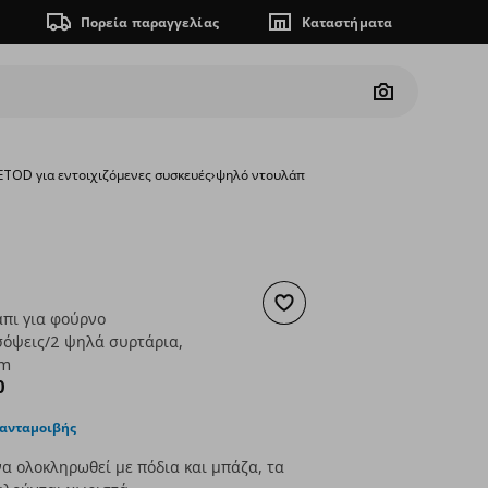
Πορεία παραγγελίας
Καταστήματα
Camera
TOD για εντοιχιζόμενες συσκευές
›
ψηλό ντουλάπι για φούρνο πόρτα/2προσόψ
Προσθήκη στα αγαπημένα
πι για φούρνο
όψεις/2 ψηλά συρτάρια,
cm
ουσα τιμή
€ 459,00
0
 ανταμοιβής
α ολοκληρωθεί με πόδια και μπάζα, τα