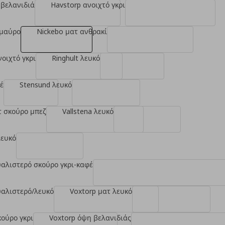
 βελανιδιά
Havstorp ανοιχτό γκρι
 μαύρο
Nickebo ματ ανθρακί
νοιχτό γκρι
Ringhult λευκό
έ
Stensund λευκό
τ σκούρο μπεζ
Vallstena λευκό
λευκό
υαλιστερό σκούρο γκρι-καφέ
υαλιστερό/λευκό
Voxtorp ματ λευκό
κούρο γκρι
Voxtorp όψη βελανιδιάς