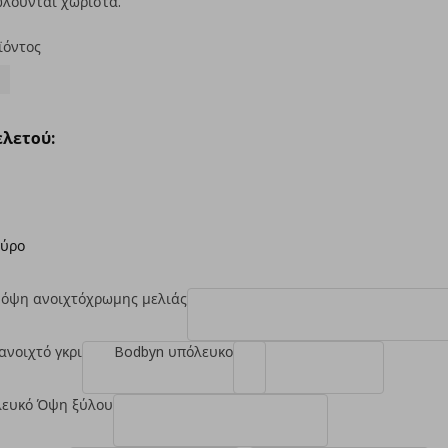
λούνται χωριστά.
ϊόντος
λετού:
αύρο
 όψη ανοιχτόχρωμης μελιάς
ανοιχτό γκρι
Bodbyn υπόλευκο
λευκό Όψη ξύλου