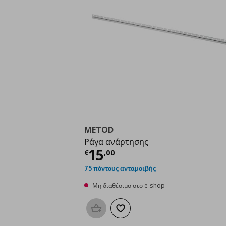
METOD
Ράγα ανάρτησης
Τρέχουσα τιμή
€ 15,
15
€
,
00
75 πόντους ανταμοιβής
Μη διαθέσιμο στο e-shop
Προσθήκη στο καλάθι
Προσθήκη στα αγαπημένα