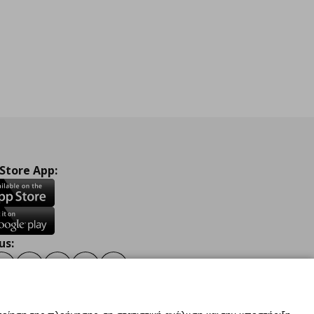
 Store App:
us:
ook
Instagram
TikTok
Youtube
Pinterest
Twitter