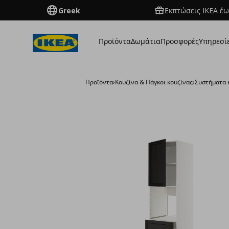
Greek
Εκπτώσεις IKEA έω
Προϊόντα
Δωμάτια
Προσφορές
Υπηρεσί
Προϊόντα
›
Κουζίνα & Πάγκοι κουζίνας
›
Συστήματα 