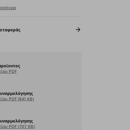
σσότερα
Μεταφοράς
προϊοντος
είου PDF
Συναρμολόγησης
ίου PDF (841 KB)
Συναρμολόγησης
ίου PDF (707 KB)