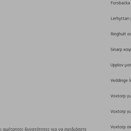
Forsbacka
Lerhyttan
Ringhult α
Sinarp καφ
Upplov μα
Veddinge 
Voxtorp γ
Voxtorp γ
Voxtorp σ
 αμέτρητες δυνατότητες για να σχεδιάσετε