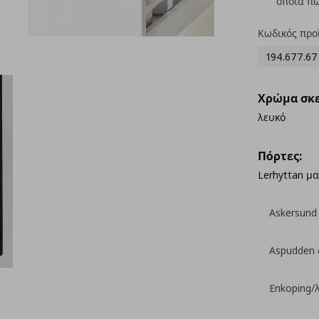
οποία πω
Κωδικός προ
194.677.67
Χρώμα σκε
λευκό
Πόρτες:
Lerhyttan μ
Askersund
Aspudden 
Enkoping/