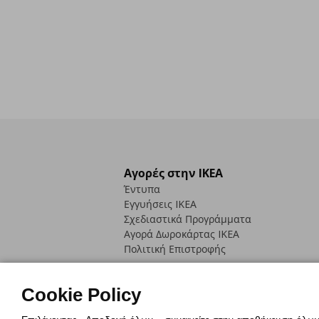
Αγορές στην IKEA
Έντυπα
Εγγυήσεις IKEA
Σχεδιαστικά Προγράμματα
Αγορά Δωρoκάρτας IKEA
Πολιτική Επιστροφής
Cookie Policy