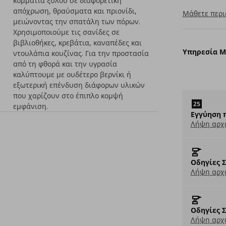
κομμάτια ξύλου σε διαφορετική
απόχρωση, θραύσματα και πριονίδι,
Μάθετε περι
μειώνοντας την σπατάλη των πόρων.
Χρησιμοποιούμε τις σανίδες σε
βιβλιοθήκες, κρεβάτια, καναπέδες και
Υπηρεσία 
ντουλάπια κουζίνας. Για την προστασία
από τη φθορά και την υγρασία
καλύπτουμε με ουδέτερο βερνίκι ή
εξωτερική επένδυση διάφορων υλικών
που χαρίζουν στο έπιπλο κομψή
εμφάνιση.
Εγγύηση 
Λήψη αρχ
Οδηγίες 
Λήψη αρχε
Οδηγίες 
Λήψη αρχε