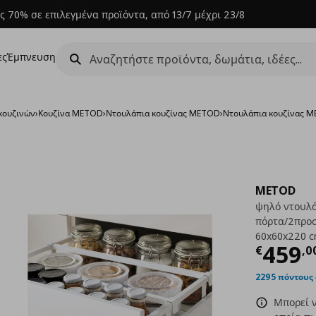
ς 70% σε επιλεγμένα προϊόντα, από 13/7 μέχρι 23/8
ες
Έμπνευση
κουζινών
›
Κουζίνα METOD
›
Ντουλάπια κουζίνας METOD
›
Nτουλάπια κουζίνας ME
METOD
ψηλό ντουλά
πόρτα/2προσ
60x60x220 
Τρέχ
459
€
,
0
2295 πόντους
Μπορεί ν