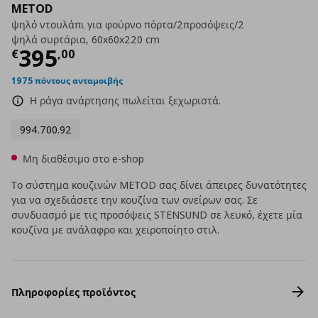
METOD
ψηλό ντουλάπι για φούρνο πόρτα/2προσόψεις/2
ψηλά συρτάρια, 60x60x220 cm
Τρέχουσα τιμή
€ 395,00
395
€
,
00
1975 πόντους ανταμοιβής
Η ράγα ανάρτησης πωλείται ξεχωριστά.
994.700.92
Μη διαθέσιμο στο e-shop
Το σύστημα κουζινών METOD σας δίνει άπειρες δυνατότητες
για να σχεδιάσετε την κουζίνα των ονείρων σας. Σε
συνδυασμό με τις προσόψεις STENSUND σε λευκό, έχετε μία
κουζίνα με ανάλαφρο και χειροποίητο στιλ.
Πληροφορίες προϊόντος