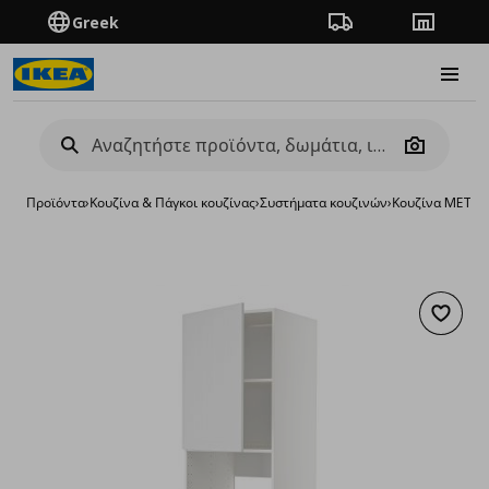
Greek
Πορεία παραγγελίας
Καταστή
Burge
Camera
Προϊόντα
›
Κουζίνα & Πάγκοι κουζίνας
›
Συστήματα κουζινών
›
Κουζίνα METO
Προσθή