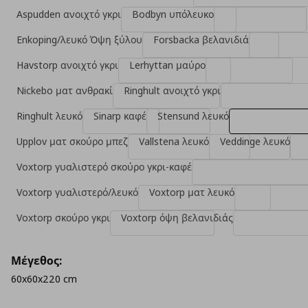
Aspudden ανοιχτό γκρι
Bodbyn υπόλευκο
Enkoping/λευκό Όψη ξύλου
Forsbacka βελανιδιά
Havstorp ανοιχτό γκρι
Lerhyttan μαύρο
Nickebo ματ ανθρακί
Ringhult ανοιχτό γκρι
Ringhult λευκό
Sinarp καφέ
Stensund λευκό
Upplov ματ σκούρο μπεζ
Vallstena λευκό
Veddinge λευκό
Voxtorp γυαλιστερό σκούρο γκρι-καφέ
Voxtorp γυαλιστερό/λευκό
Voxtorp ματ λευκό
Voxtorp σκούρο γκρι
Voxtorp όψη βελανιδιάς
Μέγεθος:
60x60x220 cm