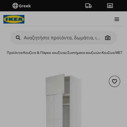
Greek
Πορεία παραγγελίας
Καταστή
Burge
Camera
Προϊόντα
›
Κουζίνα & Πάγκοι κουζίνας
›
Συστήματα κουζινών
›
Κουζίνα METO
Προσθή