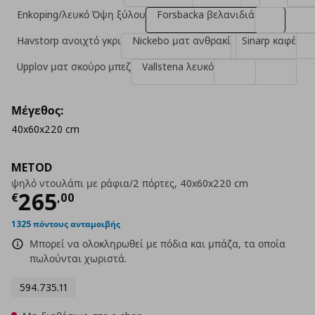
Enkoping/λευκό Όψη ξύλου
Forsbacka βελανιδιά
Havstorp ανοιχτό γκρι
Nickebo ματ ανθρακί
Sinarp καφέ
Upplov ματ σκούρο μπεζ
Vallstena λευκό
Μέγεθος:
40x60x220 cm
METOD
ψηλό ντουλάπι με ράφια/2 πόρτες, 40x60x220 cm
Τρέχουσα τιμή
€ 265,00
265
€
,
00
1325 πόντους ανταμοιβής
Μπορεί να ολοκληρωθεί με πόδια και μπάζα, τα οποία
πωλούνται χωριστά.
594.735.11