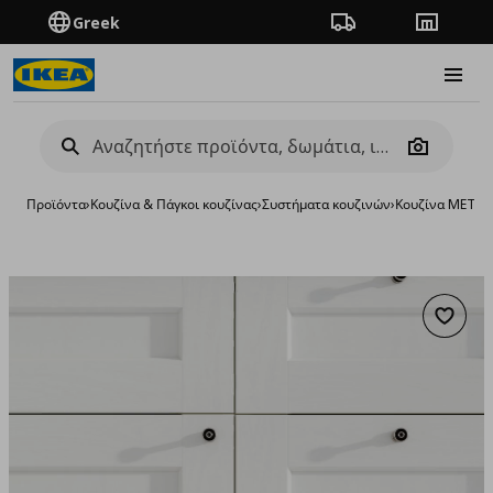
Greek
Πορεία παραγγελίας
Καταστή
Burge
Camera
Προϊόντα
›
Κουζίνα & Πάγκοι κουζίνας
›
Συστήματα κουζινών
›
Κουζίνα METO
Προσθή