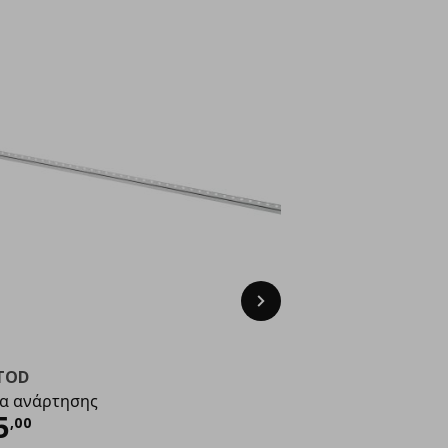
Next
TOD
α ανάρτησης
ρέχουσα τιμή
€ 15,00
5
,
00