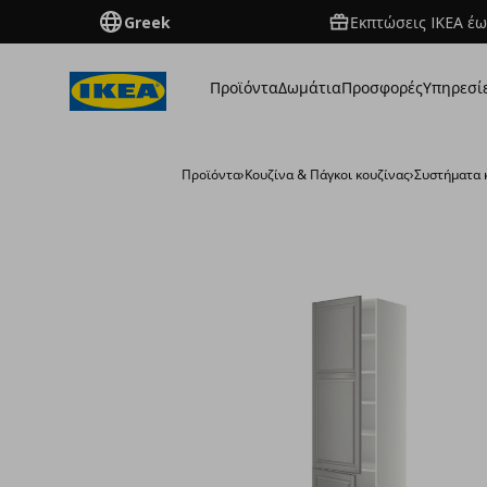
Greek
Εκπτώσεις IKEA έω
Προϊόντα
Δωμάτια
Προσφορές
Υπηρεσί
Προϊόντα
›
Κουζίνα & Πάγκοι κουζίνας
›
Συστήματα 