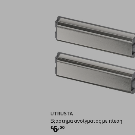
UTRUSTA
Εξάρτημα ανοίγματος με πίεση
Τρέχουσα τιμή
€ 6,0
6
€
,
00