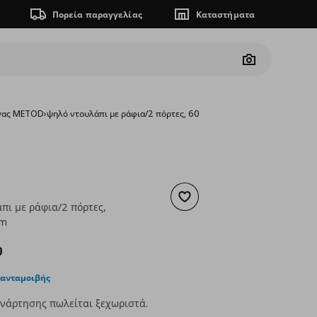
Πορεία παραγγελίας
Καταστήματα
Camera
ίνας METOD
›
ψηλό ντουλάπι με ράφια/2 πόρτες, 60x60x220 cm
Προσθήκη στα αγαπημένα
πι με ράφια/2 πόρτες,
cm
 357,00
ουσα τιμή
€ 297,00
0
 ανταμοιβής
νάρτησης πωλείται ξεχωριστά.