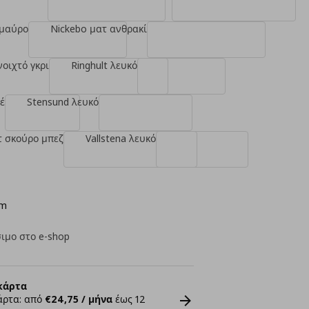
 μαύρο
Nickebo ματ ανθρακί
νοιχτό γκρι
Ringhult λευκό
έ
Stensund λευκό
τ σκούρο μπεζ
Vallstena λευκό
cm
ιμο στο e-shop
κάρτα
άρτα: από
€24,75 / μήνα
έως 12