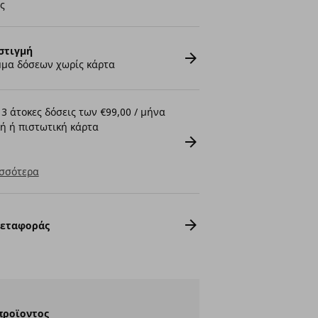
ς
στιγμή
μα δόσεων χωρίς κάρτα
3 άτοκες δόσεις των €99,00 / μήνα
ή ή πιστωτική κάρτα
σσότερα
Μεταφοράς
προϊοντος