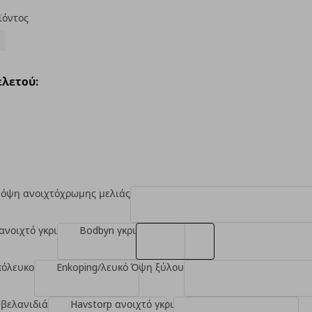
ϊόντος
λετού:
 όψη ανοιχτόχρωμης μελιάς
ανοιχτό γκρι
Bodbyn γκρι
πόλευκο
Enkoping/λευκό Όψη ξύλου
 βελανιδιά
Havstorp ανοιχτό γκρι