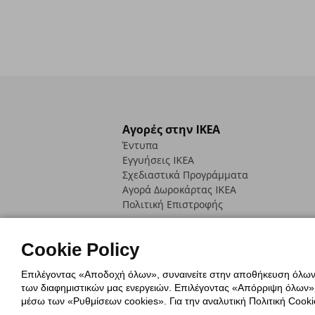
Αγορές στην IKEA
Έντυπα
Εγγυήσεις IKEA
Σχεδιαστικά Προγράμματα
Αγορά Δωρoκάρτας IKEA
Πολιτική Επιστροφής
Cookie Policy
Επιλέγοντας «Αποδοχή όλων», συναινείτε στην αποθήκευση όλων τ
των διαφημιστικών μας ενεργειών. Επιλέγοντας «Απόρριψη όλων», α
Πολιτική Cookies
Δήλωση ψηφιακή
μέσω των «Ρυθμίσεων cookies». Για την αναλυτική Πολιτική Cookie
Πολιτική Προσωπικών Δεδομένων γ