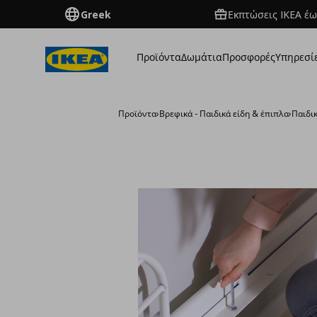
Greek
Εκπτώσεις IKEA έω
Προϊόντα
Δωμάτια
Προσφορές
Υπηρεσί
Προϊόντα
›
Βρεφικά - Παιδικά είδη & έπιπλα
›
Παιδι