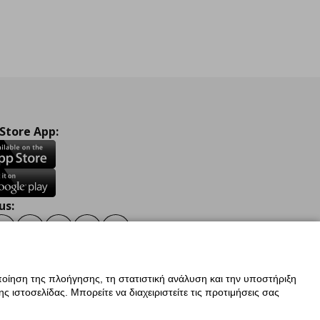
 Store App:
us:
ook
Instagram
TikTok
Youtube
Pinterest
Twitter
οίηση της πλοήγησης, τη στατιστική ανάλυση και την υποστήριξη
 ιστοσελίδας. Μπορείτε να διαχειριστείτε τις προτιμήσεις σας
ν Δεδομένων