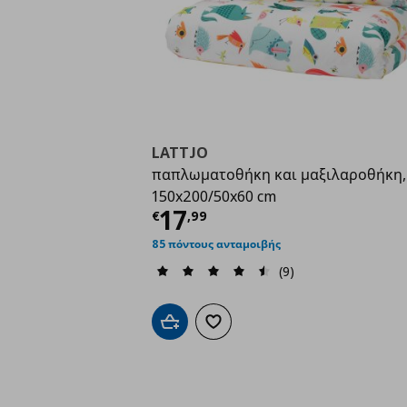
LATTJO
παπλωματοθήκη και μαξιλαροθήκη,
150x200/50x60 cm
Τρέχουσα τιμή
€ 17,
17
€
,
99
85 πόντους ανταμοιβής
(9)
Προσθήκη στο καλάθι
Προσθήκη στα αγαπημένα