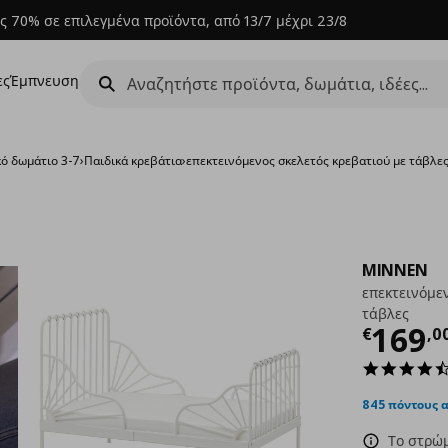
ς 70% σε επιλεγμένα προϊόντα, από 13/7 μέχρι 23/8
ες
Έμπνευση
κό δωμάτιο 3-7
›
Παιδικά κρεβάτια
›
επεκτεινόμενος σκελετός κρεβατιού με τάβλε
MINNEN
επεκτεινόμε
τάβλες
Τρέχ
169
€
,
0
845 πόντους 
Το στρώμ