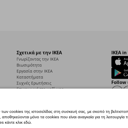
Σχετικά με την IKEA
IKEA in
Γνωρίζοντας την IKEA
Βιωσιμότητα
Εργασία στην IKEA
Καταστήματα
Follow 
Συχνές Ερωτήσεις
Επικοινωνήστε μαζί μας
Faceb
ων cookies της ιστοσελίδας στη συσκευή σας, με σκοπό τη βελτιστοπ
ποθηκεύονται μόνο τα cookies που είναι αναγκαία για τη λειτουργία της
ς προσβασιμότητας
Ρυθμίσεις cookies
Όροι Χρήσης
Γενική Πολιτική Προσωπικώ
s κάντε κλικ εδώ.
ια ΙΚΕΑ.gr
Κώδικας Καταναλωτικής Δεοντολογίας