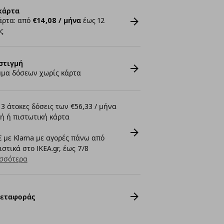
κάρτα
άρτα: από
€14,08 / μήνα
έως 12
ς
στιγμή
μα δόσεων χωρίς κάρτα
3 άτοκες δόσεις των €56,33 / μήνα
ή ή πιστωτική κάρτα
 με Klarna με αγορές πάνω από
στικά στο IKEA.gr, έως 7/8
σσότερα
Μεταφοράς