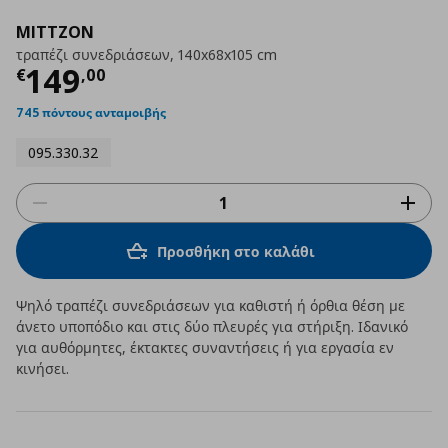
MITTZON
τραπέζι συνεδριάσεων, 140x68x105 cm
Τρέχουσα τιμή
€ 149,00
149
€
,
00
745 πόντους ανταμοιβής
095.330.32
Προσθήκη στο καλάθι
Ψηλό τραπέζι συνεδριάσεων για καθιστή ή όρθια θέση με
άνετο υποπόδιο και στις δύο πλευρές για στήριξη. Ιδανικό
για αυθόρμητες, έκτακτες συναντήσεις ή για εργασία εν
κινήσει.