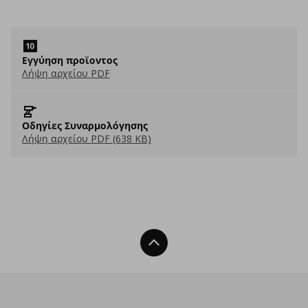
Εγγύηση προϊοντος
Λήψη αρχείου PDF
Οδηγίες Συναρμολόγησης
Λήψη αρχείου PDF (638 KB)
Back To Top