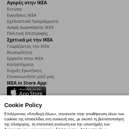
Αγορές στην IKEA
Έντυπα
Εγγυήσεις IKEA
Σχεδιαστικά Προγράμματα
Αγορά Δωρoκάρτας IKEA
Πολιτική Επιστροφής
Σχετικά με την IKEA
Γνωρίζοντας την IKEA
Βιωσιμότητα
Εργασία στην IKEA
Καταστήματα
Συχνές Ερωτήσεις
Επικοινωνήστε μαζί μας
IKEA in Store App:
Cookie Policy
Follow us:
Επιλέγοντας «Αποδοχή όλων», συναινείτε στην αποθήκευση όλων των
cookies της ιστοσελίδας στη συσκευή σας, με σκοπό τη βελτιστοποίηση
Facebook
Instagram
TikTok
Youtube
Pinterest
Twitter
της πλοήγησης, τη στατιστική ανάλυση και την υποστήριξη των