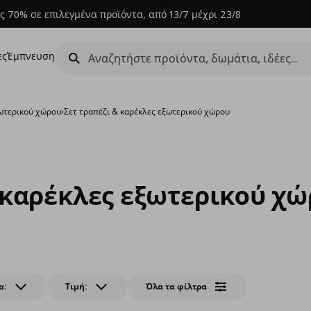
ς 70% σε επιλεγμένα προϊόντα, από 13/7 μέχρι 23/8
ες
Έμπνευση
ωτερικού χώρου
›
Σετ τραπέζι & καρέκλες εξωτερικού χώρου
 καρέκλες εξωτερικού χ
α:
Τιμή:
Όλα τα φίλτρα