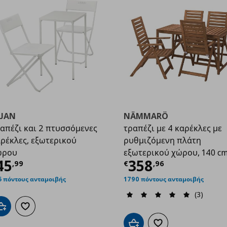
EJAN
NÄMMARÖ
απέζι και 2 πτυσσόμενες
τραπέζι με 4 καρέκλες με
ρέκλες, εξωτερικού
ρυθμιζόμενη πλάτη
ώρου
εξωτερικού χώρου, 140 c
0,94
ρέχουσα τιμή
€ 45,99
Τρέχουσα τιμ
45
358
,
99
€
,
96
5 πόντους ανταμοιβής
1790 πόντους ανταμοιβής
(3)
Προσθήκη στο καλάθι
Προσθήκη στα αγαπημένα
Προσθήκη στο καλάθι
Προσθήκη στα αγαπημ