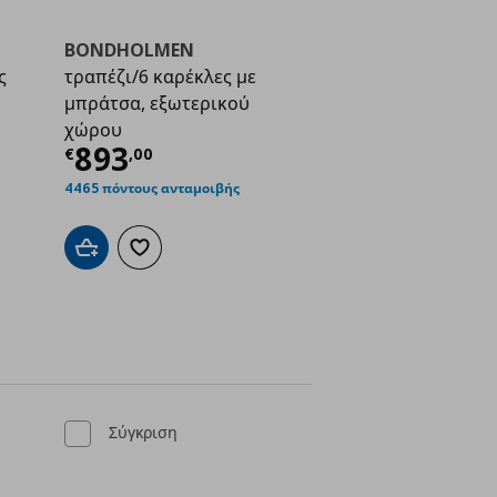
BONDHOLMEN
ς
τραπέζι/6 καρέκλες με
μπράτσα, εξωτερικού
χώρου
ή
€ 79,99
Τρέχουσα τιμή
€ 893,00
893
€
,
00
4465 πόντους ανταμοιβής
ένα
Προσθήκη στο καλάθι
Προσθήκη στα αγαπημένα
Σύγκριση