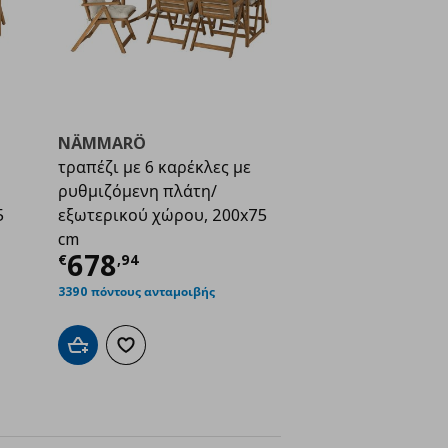
NÄMMARÖ
τραπέζι με 6 καρέκλες με
ρυθμιζόμενη πλάτη/
5
εξωτερικού χώρου, 200x75
cm
ή
€ 458,96
Τρέχουσα τιμή
€ 678,94
678
€
,
94
3390 πόντους ανταμοιβής
ένα
Προσθήκη στο καλάθι
Προσθήκη στα αγαπημένα