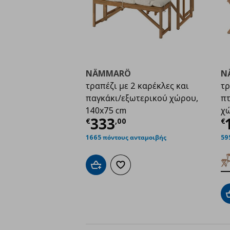
NÄMMARÖ
N
τραπέζι με 2 καρέκλες και
τρ
παγκάκι/εξωτερικού χώρου,
πτ
140x75 cm
χώ
Τρέχουσα τιμή
€ 333
Τ
333
€
,
00
€
1665 πόντους ανταμοιβής
59
Προσθήκη στο καλάθι
Προσθήκη στα αγαπημένα