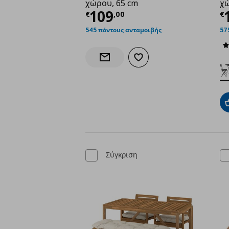
χώρου, 65 cm
χώ
Τρέχουσα τιμή
€ 109
Τ
109
€
,
00
€
545 πόντους ανταμοιβής
57
Προσθήκη στα αγαπημένα
Ενημέρωση διαθεσιμότητας
Σύγκριση