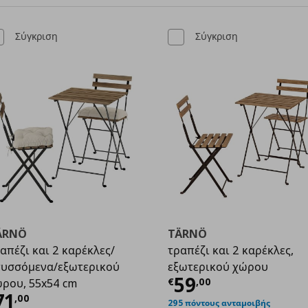
Σύγκριση
Σύγκριση
ÄRNÖ
TÄRNÖ
απέζι και 2 καρέκλες/
τραπέζι και 2 καρέκλες,
υσσόμενα/εξωτερικού
εξωτερικού χώρου
Τρέχουσα τιμ
59
€
,
00
ρου, 55x54 cm
,00
ρέχουσα τιμή
€ 71,00
71
,
00
295 πόντους ανταμοιβής