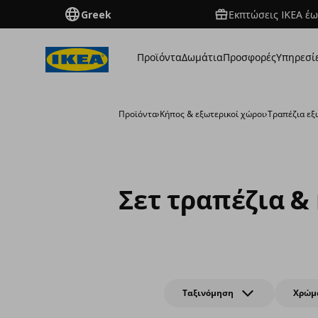
Greek
Εκπτώσεις IKEA έω
Προϊόντα
Δωμάτια
Προσφορές
Υπηρεσί
Προϊόντα
›
Κήπος & εξωτερικοί χώροι
›
Τραπέζια εξ
Σετ τραπέζια &
Ταξινόμηση
Χρώμ