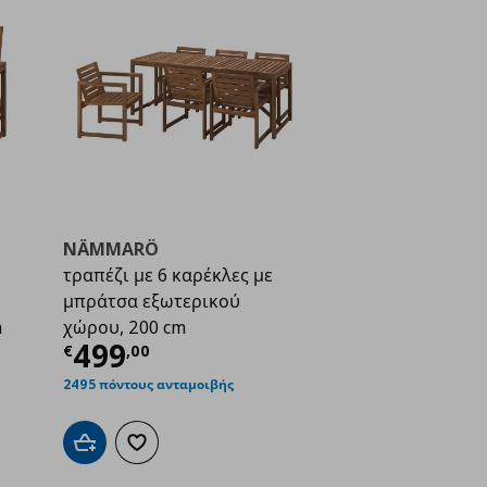
NÄMMARÖ
τραπέζι με 6 καρέκλες με
μπράτσα εξωτερικού
m
χώρου, 200 cm
ή
€ 358,96
Τρέχουσα τιμή
€ 499,00
499
€
,
00
2495 πόντους ανταμοιβής
Προσθήκη στο καλάθι
Προσθήκη στα αγαπημένα
ένα