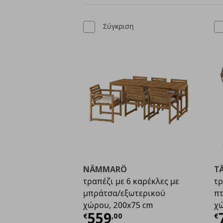
Σύγκριση
NÄMMARÖ
T
τραπέζι με 6 καρέκλες με
τρ
μπράτσα/εξωτερικού
πτ
χώρου, 200x75 cm
χώ
Τρέχουσα τιμή
€ 559
Τ
559
€
,
00
€