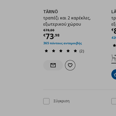
TÄRNÖ
L
τραπέζι και 2 καρέκλες,
τρ
εξωτερικού χώρου
εξ
Τ
Αρχική τιμή
€ 79,00
€
€
79
,
00
Τρέχουσα τιμή
€ 73,
73
€
,
98
42
365 πόντους ανταμοιβής
(2)
Προσθήκη στα αγαπημένα
Ενημέρωση διαθεσιμότητας
Σύγκριση