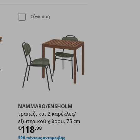
Σύγκριση
NAMMARO/ENSHOLM
τραπέζι και 2 καρέκλες/
εξωτερικού χώρου, 75 cm
ή
€ 59,00
Τρέχουσα τιμή
€ 118,98
118
€
,
98
590 πόντους ανταμοιβής