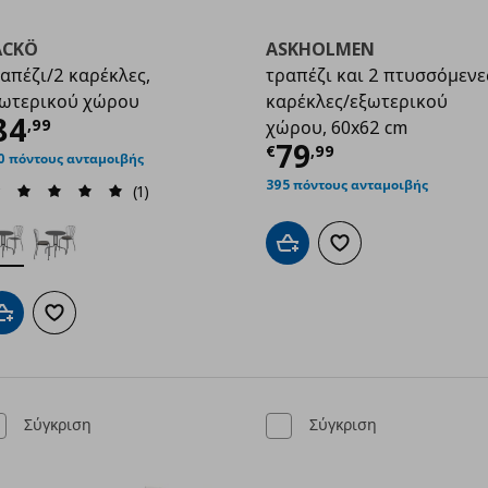
ÄCKÖ
ASKHOLMEN
απέζι/2 καρέκλες,
τραπέζι και 2 πτυσσόμενε
ωτερικού χώρου
καρέκλες/εξωτερικού
ρέχουσα τιμή
€ 84,99
84
,
99
χώρου, 60x62 cm
98
Τρέχουσα τιμ
79
€
,
99
0 πόντους ανταμοιβής
395 πόντους ανταμοιβής
(1)
Προσθήκη στο καλάθι
Προσθήκη στα αγαπημ
Προσθήκη στο καλάθι
Προσθήκη στα αγαπημένα
Σύγκριση
Σύγκριση