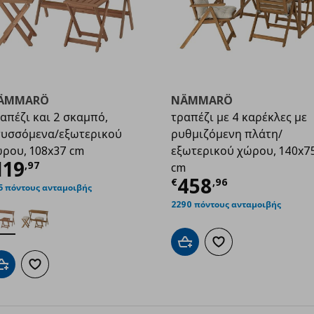
ÄMMARÖ
NÄMMARÖ
απέζι και 2 σκαμπό,
τραπέζι με 4 καρέκλες με
υσσόμενα/εξωτερικού
ρυθμιζόμενη πλάτη/
ρου, 108x37 cm
εξωτερικού χώρου, 140x7
,00
ρέχουσα τιμή
€ 119,97
119
,
97
cm
Τρέχουσα τιμ
458
€
,
96
5 πόντους ανταμοιβής
2290 πόντους ανταμοιβής
Προσθήκη στο καλάθι
Προσθήκη στα αγαπημ
Προσθήκη στο καλάθι
Προσθήκη στα αγαπημένα