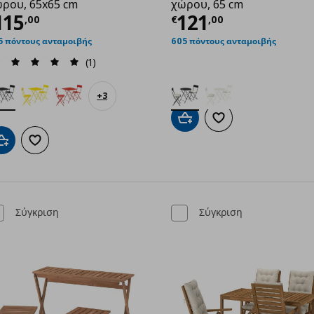
ρου, 65x65 cm
χώρου, 65 cm
,00
ρέχουσα τιμή
€ 115,00
Τρέχουσα τιμ
115
121
,
00
€
,
00
5 πόντους ανταμοιβής
605 πόντους ανταμοιβής
(1)
+
3
Προσθήκη στο καλάθι
Προσθήκη στα αγαπημ
Προσθήκη στο καλάθι
Προσθήκη στα αγαπημένα
Σύγκριση
Σύγκριση