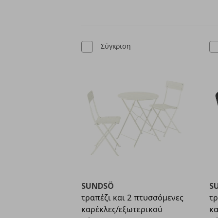
Σύγκριση
SUNDSÖ
S
τραπέζι και 2 πτυσσόμενες
τρ
καρέκλες/εξωτερικού
κα