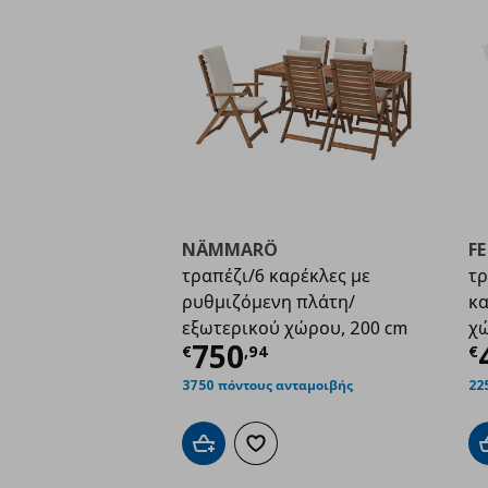
NÄMMARÖ
F
τραπέζι/6 καρέκλες με
τρ
ρυθμιζόμενη πλάτη/
κα
εξωτερικού χώρου, 200 cm
χ
Τρέχουσα τιμή
€ 75
Τ
750
€
,
94
€
3750 πόντους ανταμοιβής
22
Προσθήκη στο καλάθι
Προσθήκη στα αγαπημένα