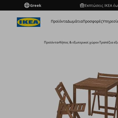
Greek
Εκπτώσεις IKEA έω
Προϊόντα
Δωμάτια
Προσφορές
Υπηρεσί
Προϊόντα
›
Κήπος & εξωτερικοί χώροι
›
Τραπέζια εξ