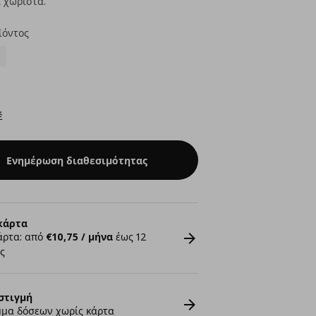
 χωριστά.
ϊόντος
έ
Ενημέρωση διαθεσιμότητας
κάρτα
άρτα: από
€10,75 / μήνα
έως 12
ς
στιγμή
μα δόσεων χωρίς κάρτα