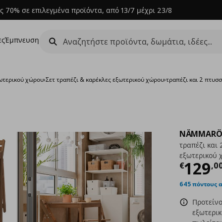
ς 70% σε επιλεγμένα προϊόντα, από 13/7 μέχρι 23/8
ες
Έμπνευση
ωτερικού χώρου
›
Σετ τραπέζι & καρέκλες εξωτερικού χώρου
›
τραπέζι και 2 πτυσ
NÄMMAR
τραπέζι και 
εξωτερικού 
Τρέχ
129
€
,
0
645 πόντους 
Προτείν
εξωτερικ