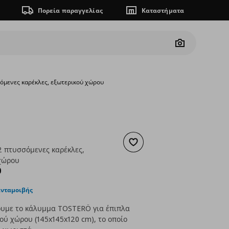
Πορεία παραγγελίας
Καταστήματα
Camera
σόμενες καρέκλες, εξωτερικού χώρου
Ö
Προσθήκη στα αγαπημένα
2 πτυσσόμενες καρέκλες,
χώρου
ουσα τιμή
€ 129,00
0
ανταμοιβής
ουμε το κάλυμμα TOSTERÖ για έπιπλα
ού χώρου (145x145x120 cm), το οποίο