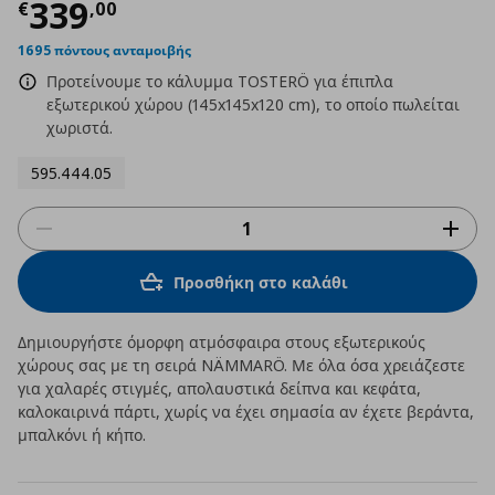
Τρέχουσα τιμή
€ 339,00
339
€
,
00
1695 πόντους ανταμοιβής
Προτείνουμε το κάλυμμα TOSTERÖ για έπιπλα
εξωτερικού χώρου (145x145x120 cm), το οποίο πωλείται
χωριστά.
595.444.05
Προσθήκη στο καλάθι
Δημιουργήστε όμορφη ατμόσφαιρα στους εξωτερικούς
χώρους σας με τη σειρά NÄMMARÖ. Με όλα όσα χρειάζεστε
για χαλαρές στιγμές, απολαυστικά δείπνα και κεφάτα,
καλοκαιρινά πάρτι, χωρίς να έχει σημασία αν έχετε βεράντα,
μπαλκόνι ή κήπο.