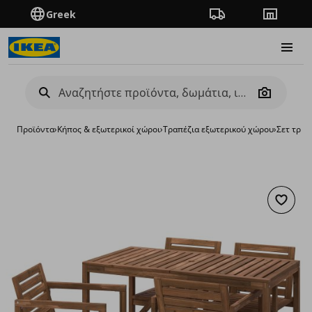
Greek
Πορεία παραγγελίας
Καταστή
Burge
Camera
Προϊόντα
›
Κήπος & εξωτερικοί χώροι
›
Τραπέζια εξωτερικού χώρου
›
Σετ τραπ
Προσθή