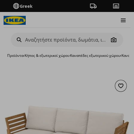
Greek
Πορεία παραγγελίας
Καταστή
Burge
Camera
Προϊόντα
›
Κήπος & εξωτερικοί χώροι
›
Καναπέδες εξωτερικού χώρου
›
Καναπέ
Προσθή