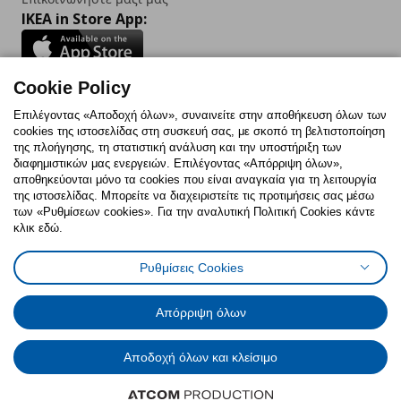
IKEA in Store App:
Cookie Policy
Follow us:
Επιλέγοντας «Αποδοχή όλων», συναινείτε στην αποθήκευση όλων των
cookies της ιστοσελίδας στη συσκευή σας, με σκοπό τη βελτιστοποίηση
Facebook
Instagram
TikTok
Youtube
Pinterest
Twitter
της πλοήγησης, τη στατιστική ανάλυση και την υποστήριξη των
διαφημιστικών μας ενεργειών. Επιλέγοντας «Απόρριψη όλων»,
αποθηκεύονται μόνο τα cookies που είναι αναγκαία για τη λειτουργία
της ιστοσελίδας. Μπορείτε να διαχειριστείτε τις προτιμήσεις σας μέσω
των «Ρυθμίσεων cookies». Για την αναλυτική Πολιτική Cookies κάντε
κλικ εδώ.
Πολιτική Cookies
Δήλωση ψηφιακής προσβασιμότητας
Ρυθμίσεις Cookies
Ρυθμίσεις cookies
Όροι Χρήσης
Γενική Πολιτική Προσωπικών Δεδομένων
Πολιτική Προσωπικών Δεδομένων για ΙΚΕΑ.gr
Απόρριψη όλων
Κώδικας Καταναλωτικής Δεοντολογίας
Αποδοχή όλων και κλείσιμο
© Inter-IKEA Systems B.V. 1999 - 2025