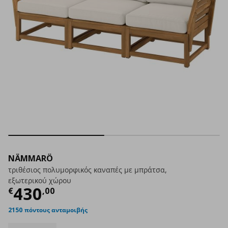
NÄMMARÖ
τριθέσιος πολυμορφικός καναπές με μπράτσα,
εξωτερικού χώρου
Τρέχουσα τιμή
€ 430,00
430
€
,
00
2150 πόντους ανταμοιβής