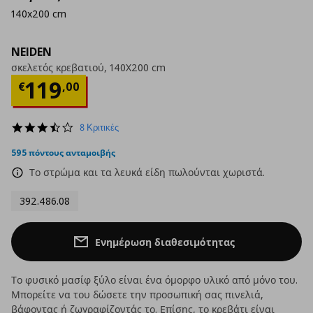
140x200 cm
NEIDEN
σκελετός κρεβατιού, 140X200 cm
Τρέχουσα τιμή
€ 119,00
119
€
,
00
3.6
8 Κριτικές
star
rating
595 πόντους ανταμοιβής
Το στρώμα και τα λευκά είδη πωλούνται χωριστά.
392.486.08
Ενημέρωση διαθεσιμότητας
Το φυσικό μασίφ ξύλο είναι ένα όμορφο υλικό από μόνο του.
Μπορείτε να του δώσετε την προσωπική σας πινελιά,
βάφοντας ή ζωγραφίζοντάς το. Επίσης, το κρεβάτι είναι