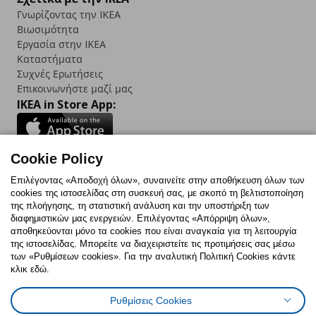
Γνωρίζοντας την IKEA
Βιωσιμότητα
Εργασία στην IKEA
Καταστήματα
Συχνές Ερωτήσεις
Επικοινωνήστε μαζί μας
IKEA in Store App:
Cookie Policy
Follow us:
Επιλέγοντας «Αποδοχή όλων», συναινείτε στην αποθήκευση όλων των
cookies της ιστοσελίδας στη συσκευή σας, με σκοπό τη βελτιστοποίηση
Facebook
Instagram
TikTok
Youtube
Pinterest
Twitter
της πλοήγησης, τη στατιστική ανάλυση και την υποστήριξη των
διαφημιστικών μας ενεργειών. Επιλέγοντας «Απόρριψη όλων»,
αποθηκεύονται μόνο τα cookies που είναι αναγκαία για τη λειτουργία
της ιστοσελίδας. Μπορείτε να διαχειριστείτε τις προτιμήσεις σας μέσω
των «Ρυθμίσεων cookies». Για την αναλυτική Πολιτική Cookies κάντε
κλικ εδώ.
Πολιτική Cookies
Δήλωση ψηφιακής προσβασιμότητας
Ρυθμίσεις Cookies
Ρυθμίσεις cookies
Όροι Χρήσης