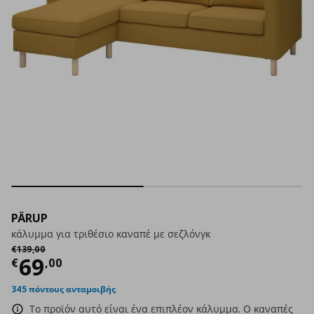
PÄRUP
κάλυμμα για τριθέσιο καναπέ με σεζλόνγκ
Αρχική τιμή
€ 139,00
€
139
,
00
Τρέχουσα τιμή
€ 69,00
69
€
,
00
345 πόντους ανταμοιβής
Το προϊόν αυτό είναι ένα επιπλέον κάλυμμα. Ο καναπές