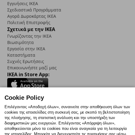
Εγγυήσεις IKEA
Σχεδιαστικά Προγράμματα
Αγορά Δωρoκάρτας IKEA
Πολιτική Επιστροφής
Σχετικά με την IKEA
Γνωρίζοντας την IKEA
Βιωσιμότητα
Εργασία στην IKEA
Καταστήματα
Συχνές Ερωτήσεις
Επικοινωνήστε μαζί μας
IKEA in Store App:
Cookie Policy
Follow us:
Επιλέγοντας «Αποδοχή όλων», συναινείτε στην αποθήκευση όλων των
cookies της ιστοσελίδας στη συσκευή σας, με σκοπό τη βελτιστοποίηση
Facebook
Instagram
TikTok
Youtube
Pinterest
Twitter
της πλοήγησης, τη στατιστική ανάλυση και την υποστήριξη των
διαφημιστικών μας ενεργειών. Επιλέγοντας «Απόρριψη όλων»,
αποθηκεύονται μόνο τα cookies που είναι αναγκαία για τη λειτουργία
της ιστοσελίδας. Μπορείτε να διαχειριστείτε τις προτιμήσεις σας μέσω