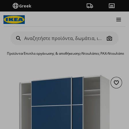
Greek
Πορεία παραγγελίας
Καταστή
Burge
Camera
Προϊόντα
›
Έπιπλα οργάνωσης & αποθήκευσης
›
Ντουλάπες PAX
›
Ντουλάπες P
Προσθή