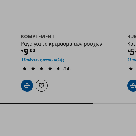
KOMPLEMENT
BU
Ράγα για το κρέμασμα των ρούχων
Κρε
9
Τρέχουσα τιμή
€ 9,00
Τ
9
5
€
,
00
€
45 πόντους ανταμοιβής
25 π
(14)
Προσθήκη στο καλάθι
Προσθήκη στα αγαπημένα
Π