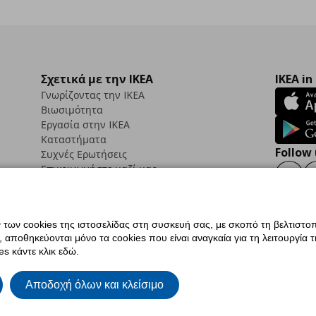
Σχετικά με την IKEA
IKEA in
Γνωρίζοντας την IKEA
Βιωσιμότητα
Εργασία στην IKEA
Καταστήματα
Follow 
Συχνές Ερωτήσεις
Επικοινωνήστε μαζί μας
Faceb
ων cookies της ιστοσελίδας στη συσκευή σας, με σκοπό τη βελτιστοπ
ποθηκεύονται μόνο τα cookies που είναι αναγκαία για τη λειτουργία της
ς προσβασιμότητας
Ρυθμίσεις cookies
Όροι Χρήσης
Γενική Πολιτική Προσωπικώ
s κάντε κλικ εδώ.
ια ΙΚΕΑ.gr
Κώδικας Καταναλωτικής Δεοντολογίας
Αποδοχή όλων και κλείσιμο