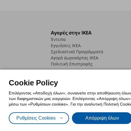
Αγορές στην IKEA
Έντυπα
Εγγυήσεις IKEA
Σχεδιαστικά Προγράμματα
Αγορά Δωρoκάρτας IKEA
Πολιτική Επιστροφής
Cookie Policy
Επιλέγοντας «Αποδοχή όλων», συναινείτε στην αποθήκευση όλων τ
των διαφημιστικών μας ενεργειών. Επιλέγοντας «Απόρριψη όλων», α
Πολιτική Cookies
Δήλωση ψηφιακή
μέσω των «Ρυθμίσεων cookies». Για την αναλυτική Πολιτική Cookie
Πολιτική Προσωπικών Δεδομένων γ
Ρυθμίσεις Cookies
Απόρριψη όλων
© Inter-IKEA Systems B.V. 1999 - 2025