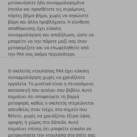
μετακινήσετε ήδη συναρμολογημένα
έπιπλα και προσθέτετε τις συρόμενες
πόρτες βήμα-βήμα, χωρίς να σηκώνετε
βάρη και άλλα προβλήματα. Η σύνθεση
αποθήκευσης έχει εύκολη
συναρμολόγηση και αποξήλωση, ώστε να
μπορείτε να την πάρετε μαζί σας όταν
μετακομίζετε και να επωφεληθείτε από
την PAX σας ακόμα περισσότερο.
Ο σκελετός ντουλάπας ΡΑΧ έχει εύκολη
συναρμολόγηση χωρίς να χρειάζεστε
ά
εργαλεία. Το μυστικό είναι η πτυσσόμενη
κατασκευή που ανοίγει σαν βιβλίο. Αυτό
σημαίνει ότι αποφεύγετε τη βαριά
μεταφορά, καθώς ο σκελετός στερεώνεται
απευθείας στον τοίχο, στο σημείο που
θέλετε, χωρίς να χρειάζεται έξτρα ύψος
οροφής ή χώρος στο δάπεδο. Αυτό
σημαίνει επίσης ότι μπορείτε εύκολα να
μετακινήσετε την ντουλάπα στο σπίτι σας