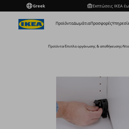
Greek
Εκπτώσεις IKEA έω
Προϊόντα
Δωμάτια
Προσφορές
Υπηρεσί
Προϊόντα
›
Έπιπλα οργάνωσης & αποθήκευσης
›
Ντο