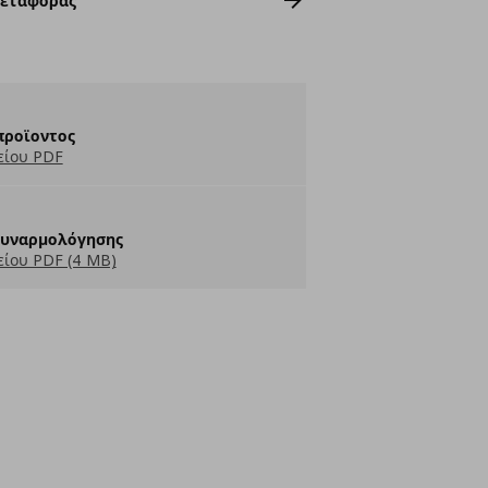
Μεταφοράς
προϊοντος
είου PDF
Συναρμολόγησης
ίου PDF (4 MB)