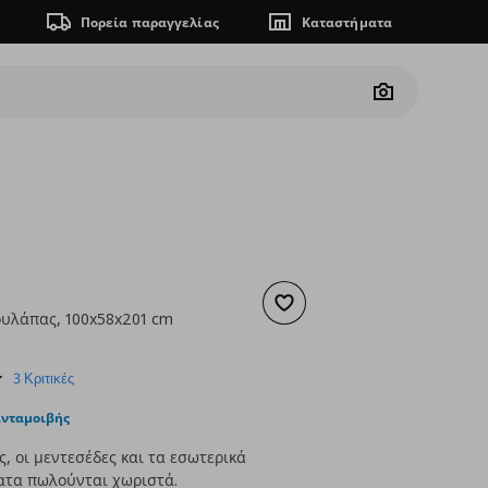
Πορεία παραγγελίας
Καταστήματα
Camera
Προσθήκη στα αγαπημένα
ουλάπας, 100x58x201 cm
ουσα τιμή
€ 95,00
4.7
3 Κριτικές
star
rating
ανταμοιβής
ς, οι μεντεσέδες και τα εσωτερικά
ατα πωλούνται χωριστά.