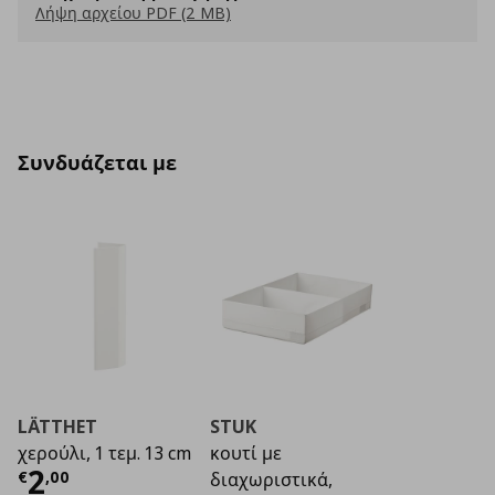
Λήψη αρχείου PDF (2 MB)
Συνδυάζεται με
LÄTTHET
STUK
χερούλι, 1 τεμ. 13 cm
κουτί με
Τρέχουσα τιμή
€ 2,00
2
€
,
00
διαχωριστικά,