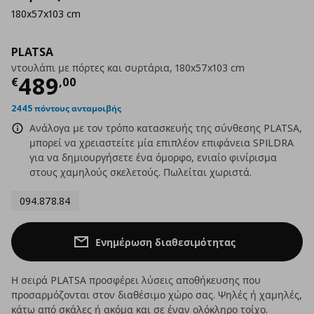
180x57x103 cm
PLATSA
ντουλάπι με πόρτες και συρτάρια, 180x57x103 cm
Τρέχουσα τιμή
€ 489,00
489
€
,
00
2445 πόντους ανταμοιβής
Ανάλογα με τον τρόπο κατασκευής της σύνθεσης PLATSA,
μπορεί να χρειαστείτε μία επιπλέον επιφάνεια SPILDRA
για να δημιουργήσετε ένα όμορφο, ενιαίο φινίρισμα
στους χαμηλούς σκελετούς. Πωλείται χωριστά.
094.878.84
Ενημέρωση διαθεσιμότητας
Η σειρά PLATSA προσφέρει λύσεις αποθήκευσης που
προσαρμόζονται στον διαθέσιμο χώρο σας. Ψηλές ή χαμηλές,
κάτω από σκάλες ή ακόμα και σε έναν ολόκληρο τοίχο.