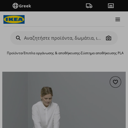
Greek
Πορεία παραγγελίας
Καταστή
Burge
Camera
Προϊόντα
›
Έπιπλα οργάνωσης & αποθήκευσης
›
Σύστημα αποθήκευσης PLAT
Προσθή