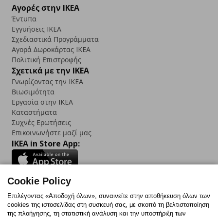
Αγορές στην IKEA
Έντυπα
Εγγυήσεις IKEA
Σχεδιαστικά Προγράμματα
Αγορά Δωρoκάρτας IKEA
Πολιτική Επιστροφής
Σχετικά με την IKEA
Γνωρίζοντας την IKEA
Βιωσιμότητα
Εργασία στην IKEA
Καταστήματα
Συχνές Ερωτήσεις
Επικοινωνήστε μαζί μας
IKEA in Store App:
Cookie Policy
Follow us:
Επιλέγοντας «Αποδοχή όλων», συναινείτε στην αποθήκευση όλων των
cookies της ιστοσελίδας στη συσκευή σας, με σκοπό τη βελτιστοποίηση
Facebook
Instagram
TikTok
Youtube
Pinterest
Twitter
της πλοήγησης, τη στατιστική ανάλυση και την υποστήριξη των