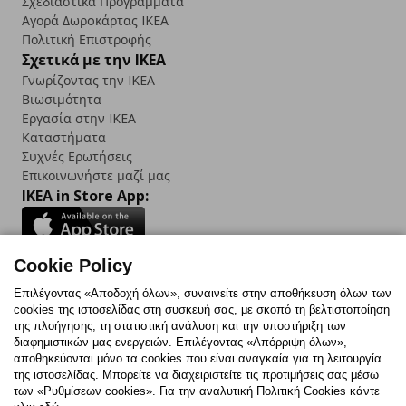
Σχεδιαστικά Προγράμματα
Αγορά Δωρoκάρτας IKEA
Πολιτική Επιστροφής
Σχετικά με την IKEA
Γνωρίζοντας την IKEA
Βιωσιμότητα
Εργασία στην IKEA
Καταστήματα
Συχνές Ερωτήσεις
Επικοινωνήστε μαζί μας
IKEA in Store App:
Cookie Policy
Follow us:
Επιλέγοντας «Αποδοχή όλων», συναινείτε στην αποθήκευση όλων των
cookies της ιστοσελίδας στη συσκευή σας, με σκοπό τη βελτιστοποίηση
Facebook
Instagram
TikTok
Youtube
Pinterest
Twitter
της πλοήγησης, τη στατιστική ανάλυση και την υποστήριξη των
διαφημιστικών μας ενεργειών. Επιλέγοντας «Απόρριψη όλων»,
αποθηκεύονται μόνο τα cookies που είναι αναγκαία για τη λειτουργία
της ιστοσελίδας. Μπορείτε να διαχειριστείτε τις προτιμήσεις σας μέσω
των «Ρυθμίσεων cookies». Για την αναλυτική Πολιτική Cookies κάντε