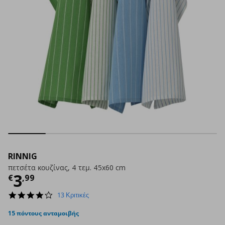
RINNIG
πετσέτα κουζίνας, 4 τεμ. 45x60 cm
Τρέχουσα τιμή
€ 3,99
3
€
,
99
4.1
13 Κριτικές
star
rating
15 πόντους ανταμοιβής