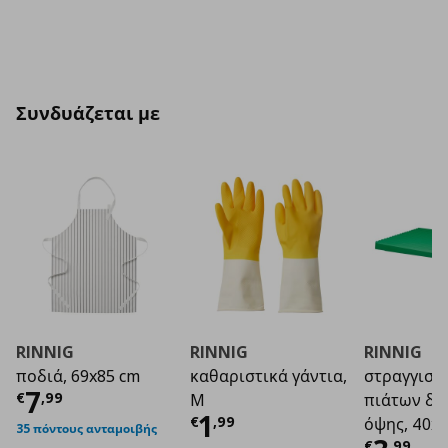
Συνδυάζεται με
RINNIG
RINNIG
RINNIG
ποδιά, 69x85 cm
καθαριστικά γάντια,
στραγγιστ
Τρέχουσα τιμή
€ 7,99
7
€
,
99
M
πιάτων δι
Τρέχουσα τιμή
€ 1
1
€
,
99
όψης, 40x3
35 πόντους ανταμοιβής
€
,
99