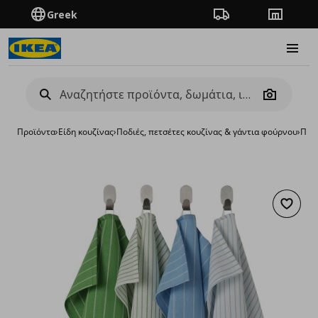
Greek
Πορεία παραγγελίας
Καταστή
Burge
Camera
Προϊόντα
›
Είδη κουζίνας
›
Ποδιές, πετσέτες κουζίνας & γάντια φούρνου
›
Πετσ
Προσθή