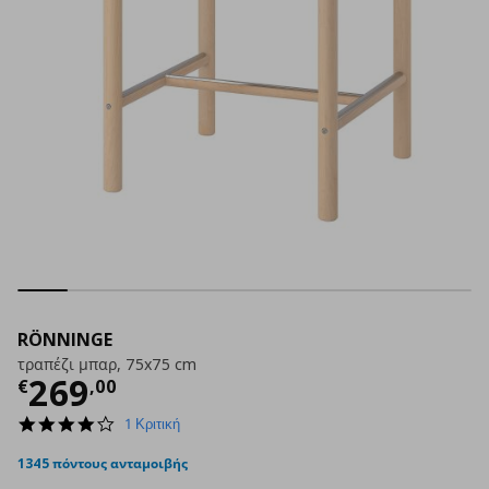
RÖNNINGE
τραπέζι μπαρ, 75x75 cm
Τρέχουσα τιμή
€ 269,00
269
€
,
00
4.0
1 Κριτική
star
rating
1345 πόντους ανταμοιβής