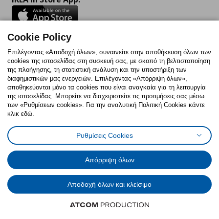
Cookie Policy
Follow us:
Επιλέγοντας «Αποδοχή όλων», συναινείτε στην αποθήκευση όλων των
cookies της ιστοσελίδας στη συσκευή σας, με σκοπό τη βελτιστοποίηση
Facebook
Instagram
TikTok
Youtube
Pinterest
Twitter
της πλοήγησης, τη στατιστική ανάλυση και την υποστήριξη των
διαφημιστικών μας ενεργειών. Επιλέγοντας «Απόρριψη όλων»,
αποθηκεύονται μόνο τα cookies που είναι αναγκαία για τη λειτουργία
της ιστοσελίδας. Μπορείτε να διαχειριστείτε τις προτιμήσεις σας μέσω
των «Ρυθμίσεων cookies». Για την αναλυτική Πολιτική Cookies κάντε
κλικ εδώ.
Πολιτική Cookies
Δήλωση ψηφιακής προσβασιμότητας
Ρυθμίσεις Cookies
Ρυθμίσεις cookies
Όροι Χρήσης
Γενική Πολιτική Προσωπικών Δεδομένων
Πολιτική Προσωπικών Δεδομένων για ΙΚΕΑ.gr
Απόρριψη όλων
Κώδικας Καταναλωτικής Δεοντολογίας
Αποδοχή όλων και κλείσιμο
© Inter-IKEA Systems B.V. 1999 - 2025