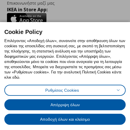
Επικοινωνήστε μαζί μας
IKEA in Store App:
Cookie Policy
Follow us:
Επιλέγοντας «Αποδοχή όλων», συναινείτε στην αποθήκευση όλων των
cookies της ιστοσελίδας στη συσκευή σας, με σκοπό τη βελτιστοποίηση
Facebook
Instagram
TikTok
Youtube
Pinterest
Twitter
της πλοήγησης, τη στατιστική ανάλυση και την υποστήριξη των
διαφημιστικών μας ενεργειών. Επιλέγοντας «Απόρριψη όλων»,
αποθηκεύονται μόνο τα cookies που είναι αναγκαία για τη λειτουργία
της ιστοσελίδας. Μπορείτε να διαχειριστείτε τις προτιμήσεις σας μέσω
των «Ρυθμίσεων cookies». Για την αναλυτική Πολιτική Cookies κάντε
κλικ εδώ.
Πολιτική Cookies
Δήλωση ψηφιακής προσβασιμότητας
Ρυθμίσεις Cookies
Ρυθμίσεις cookies
Όροι Χρήσης
Γενική Πολιτική Προσωπικών Δεδομένων
Πολιτική Προσωπικών Δεδομένων για ΙΚΕΑ.gr
Απόρριψη όλων
Κώδικας Καταναλωτικής Δεοντολογίας
Αποδοχή όλων και κλείσιμο
© Inter-IKEA Systems B.V. 1999 - 2025