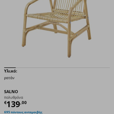
Υλικό:
ρατάν
SALNO
πολυθρόνα
Τρέχουσα τιμή
€ 139,00
139
€
,
00
695 πόντους ανταμοιβής