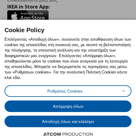
IKEA in Store App:
Cookie Policy
Follow us:
Επιλέγοντας «Αποδοχή όλων», συναινείτε στην αποθήκευση όλων των
cookies της ιστοσελίδας στη συσκευή σας, με σκοπό τη βελτιστοποίηση
Facebook
Instagram
TikTok
Youtube
Pinterest
Twitter
της πλοήγησης, τη στατιστική ανάλυση και την υποστήριξη των
διαφημιστικών μας ενεργειών. Επιλέγοντας «Απόρριψη όλων»,
αποθηκεύονται μόνο τα cookies που είναι αναγκαία για τη λειτουργία
της ιστοσελίδας. Μπορείτε να διαχειριστείτε τις προτιμήσεις σας μέσω
των «Ρυθμίσεων cookies». Για την αναλυτική Πολιτική Cookies κάντε
κλικ εδώ.
Πολιτική Cookies
Δήλωση ψηφιακής προσβασιμότητας
Ρυθμίσεις Cookies
Ρυθμίσεις cookies
Όροι Χρήσης
Γενική Πολιτική Προσωπικών Δεδομένων
Πολιτική Προσωπικών Δεδομένων για ΙΚΕΑ.gr
Απόρριψη όλων
Κώδικας Καταναλωτικής Δεοντολογίας
Αποδοχή όλων και κλείσιμο
© Inter-IKEA Systems B.V. 1999 - 2025