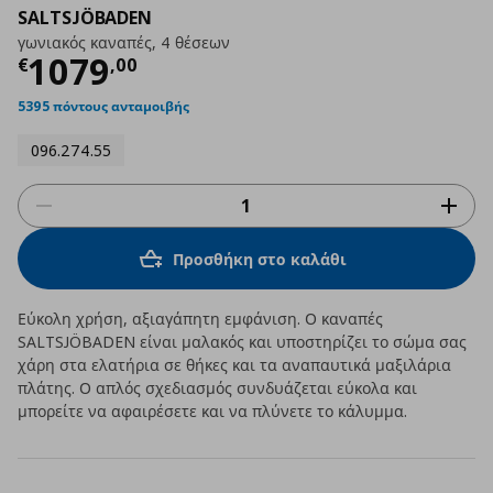
SALTSJÖBADEN
γωνιακός καναπές, 4 θέσεων
Τρέχουσα τιμή
€ 1079,00
1079
€
,
00
5395 πόντους ανταμοιβής
096.274.55
Προσθήκη στο καλάθι
Εύκολη χρήση, αξιαγάπητη εμφάνιση. Ο καναπές
SALTSJÖBADEN είναι μαλακός και υποστηρίζει το σώμα σας
χάρη στα ελατήρια σε θήκες και τα αναπαυτικά μαξιλάρια
πλάτης. Ο απλός σχεδιασμός συνδυάζεται εύκολα και
μπορείτε να αφαιρέσετε και να πλύνετε το κάλυμμα.