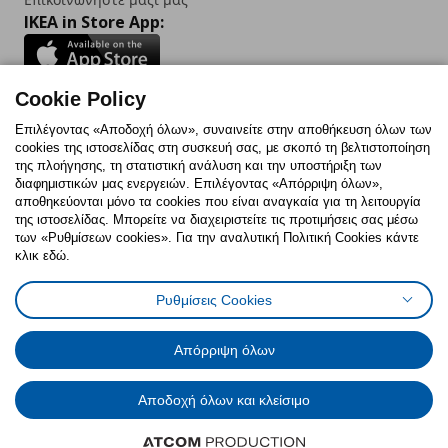
IKEA in Store App:
Cookie Policy
Follow us:
Επιλέγοντας «Αποδοχή όλων», συναινείτε στην αποθήκευση όλων των
cookies της ιστοσελίδας στη συσκευή σας, με σκοπό τη βελτιστοποίηση
Facebook
Instagram
TikTok
Youtube
Pinterest
Twitter
της πλοήγησης, τη στατιστική ανάλυση και την υποστήριξη των
διαφημιστικών μας ενεργειών. Επιλέγοντας «Απόρριψη όλων»,
αποθηκεύονται μόνο τα cookies που είναι αναγκαία για τη λειτουργία
της ιστοσελίδας. Μπορείτε να διαχειριστείτε τις προτιμήσεις σας μέσω
των «Ρυθμίσεων cookies». Για την αναλυτική Πολιτική Cookies κάντε
κλικ εδώ.
Πολιτική Cookies
Δήλωση ψηφιακής προσβασιμότητας
Ρυθμίσεις Cookies
Ρυθμίσεις cookies
Όροι Χρήσης
Γενική Πολιτική Προσωπικών Δεδομένων
Πολιτική Προσωπικών Δεδομένων για ΙΚΕΑ.gr
Απόρριψη όλων
Κώδικας Καταναλωτικής Δεοντολογίας
Αποδοχή όλων και κλείσιμο
© Inter-IKEA Systems B.V. 1999 - 2025